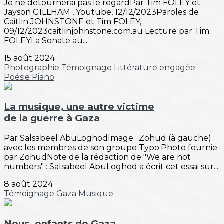
Je ne détournerai pas le regardPar Tim FOLEY et
Jayson GILLHAM , Youtube, 12/12/2023Paroles de
Caitlin JOHNSTONE et Tim FOLEY,
09/12/2023caitlinjohnstone.com.au Lecture par Tim
FOLEYLa Sonate au...
15 août 2024
Photographie
Témoignage
Littérature engagée
Poésie
Piano
La musique, une autre victime
de la guerre à Gaza
Par Salsabeel AbuLoghodImage : Zohud (à gauche)
avec les membres de son groupe Typo.Photo fournie
par ZohudNote de la rédaction de "We are not
numbers" : Salsabeel AbuLoghod a écrit cet essai sur...
8 août 2024
Témoignage
Gaza
Musique
Nous, enfants de Gaza