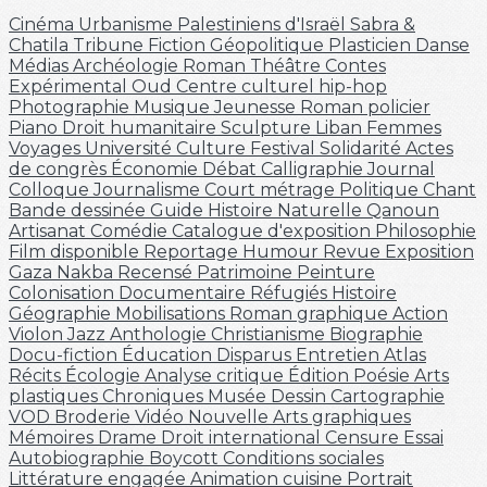
Cinéma
Urbanisme
Palestiniens d'Israël
Sabra &
Chatila
Tribune
Fiction
Géopolitique
Plasticien
Danse
Médias
Archéologie
Roman
Théâtre
Contes
Expérimental
Oud
Centre culturel
hip-hop
Photographie
Musique
Jeunesse
Roman policier
Piano
Droit humanitaire
Sculpture
Liban
Femmes
Voyages
Université
Culture
Festival
Solidarité
Actes
de congrès
Économie
Débat
Calligraphie
Journal
Colloque
Journalisme
Court métrage
Politique
Chant
Bande dessinée
Guide
Histoire Naturelle
Qanoun
Artisanat
Comédie
Catalogue d'exposition
Philosophie
Film disponible
Reportage
Humour
Revue
Exposition
Gaza
Nakba
Recensé
Patrimoine
Peinture
Colonisation
Documentaire
Réfugiés
Histoire
Géographie
Mobilisations
Roman graphique
Action
Violon
Jazz
Anthologie
Christianisme
Biographie
Docu-fiction
Éducation
Disparus
Entretien
Atlas
Récits
Écologie
Analyse critique
Édition
Poésie
Arts
plastiques
Chroniques
Musée
Dessin
Cartographie
VOD
Broderie
Vidéo
Nouvelle
Arts graphiques
Mémoires
Drame
Droit international
Censure
Essai
Autobiographie
Boycott
Conditions sociales
Littérature engagée
Animation
cuisine
Portrait