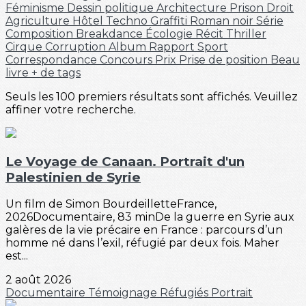
Féminisme
Dessin politique
Architecture
Prison
Droit
Agriculture
Hôtel
Techno
Graffiti
Roman noir
Série
Composition
Breakdance
Écologie
Récit
Thriller
Cirque
Corruption
Album
Rapport
Sport
Correspondance
Concours
Prix
Prise de position
Beau
livre
+ de tags
Seuls les 100 premiers résultats sont affichés. Veuillez
affiner votre recherche.
Le Voyage de Canaan. Portrait d'un
Palestinien de Syrie
Un film de Simon BourdeilletteFrance,
2026Documentaire, 83 minDe la guerre en Syrie aux
galères de la vie précaire en France : parcours d’un
homme né dans l’exil, réfugié par deux fois. Maher
est...
2 août 2026
Documentaire
Témoignage
Réfugiés
Portrait