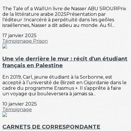
The Tale of a WallUn livre de Nasser ABU SROURPrix
de la littérature arabe 2025Présentation par
l'éditeur :Incarcéré à perpétuité dans les geôles
israéliennes, Nasser a dit adieu au monde. Au fil...
17 janvier 2025
Témoignage
Prison
Une vie derrière le mur : récit d'un étudiant
français en Palestine
En 2019, Carl, jeune étudiant à la Sorbonne, est
accepté à l’université de Birzeit en Cisjordanie dans le
cadre du programme Erasmus +. Il s’apprête à faire
un voyage qui bouleversera à jamais sa...
10 janvier 2025
Témoignage
CARNETS DE CORRESPONDANTE