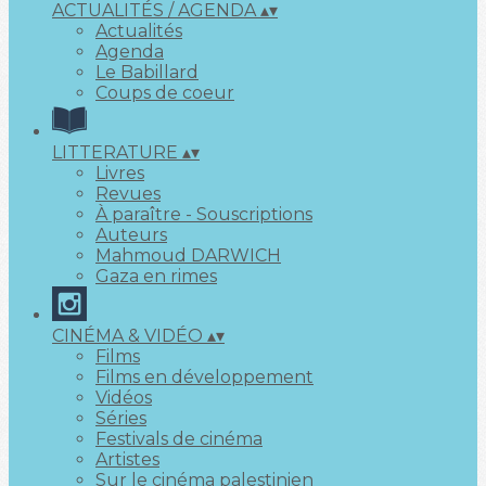
ACTUALITÉS / AGENDA
▴
▾
Actualités
Agenda
Le Babillard
Coups de coeur
LITTERATURE
▴
▾
Livres
Revues
À paraître - Souscriptions
Auteurs
Mahmoud DARWICH
Gaza en rimes
CINÉMA & VIDÉO
▴
▾
Films
Films en développement
Vidéos
Séries
Festivals de cinéma
Artistes
Sur le cinéma palestinien