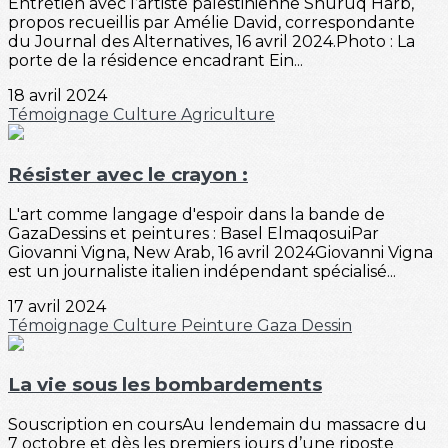
Entretien avec l’artiste palestinienne Shuruq Harb,
propos recueillis par Amélie David, correspondante
du Journal des Alternatives, 16 avril 2024.Photo : La
porte de la résidence encadrant Ein...
18 avril 2024
Témoignage
Culture
Agriculture
Résister avec le crayon :
L'art comme langage d'espoir dans la bande de
GazaDessins et peintures : Basel ElmaqosuiPar
Giovanni Vigna, New Arab, 16 avril 2024Giovanni Vigna
est un journaliste italien indépendant spécialisé...
17 avril 2024
Témoignage
Culture
Peinture
Gaza
Dessin
La vie sous les bombardements
Souscription en coursAu lendemain du massacre du
7 octobre et dès les premiers jours d’une riposte