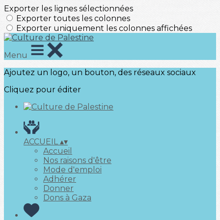
Exporter les lignes sélectionnées
Exporter toutes les colonnes
Exporter uniquement les colonnes affichées
Menu
Ajoutez un logo, un bouton, des réseaux sociaux
Cliquez pour éditer
ACCUEIL
▴
▾
Accueil
Nos raisons d'être
Mode d'emploi
Adhérer
Donner
Dons à Gaza