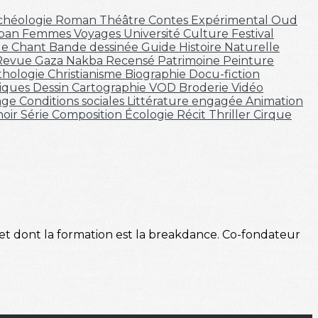
chéologie
Roman
Théâtre
Contes
Expérimental
Oud
iban
Femmes
Voyages
Université
Culture
Festival
ue
Chant
Bande dessinée
Guide
Histoire Naturelle
Revue
Gaza
Nakba
Recensé
Patrimoine
Peinture
thologie
Christianisme
Biographie
Docu-fiction
iques
Dessin
Cartographie
VOD
Broderie
Vidéo
age
Conditions sociales
Littérature engagée
Animation
oir
Série
Composition
Écologie
Récit
Thriller
Cirque
 et dont la formation est la breakdance. Co-fondateur