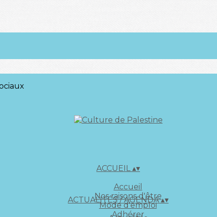
ociaux
ACCUEIL
▴
▾
Accueil
Nos raisons d'être
ACTUALITÉS / AGENDA
▴
▾
Mode d'emploi
Adhérer