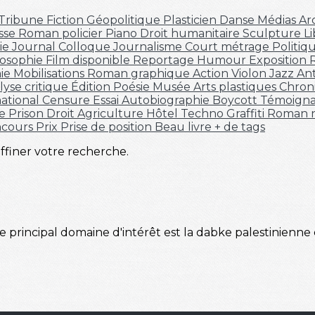
Tribune
Fiction
Géopolitique
Plasticien
Danse
Médias
Ar
sse
Roman policier
Piano
Droit humanitaire
Sculpture
L
hie
Journal
Colloque
Journalisme
Court métrage
Politiq
losophie
Film disponible
Reportage
Humour
Exposition
ie
Mobilisations
Roman graphique
Action
Violon
Jazz
An
lyse critique
Édition
Poésie
Musée
Arts plastiques
Chron
national
Censure
Essai
Autobiographie
Boycott
Témoign
re
Prison
Droit
Agriculture
Hôtel
Techno
Graffiti
Roman n
ncours
Prix
Prise de position
Beau livre
+ de tags
affiner votre recherche.
 principal domaine d'intérêt est la dabke palestinienne