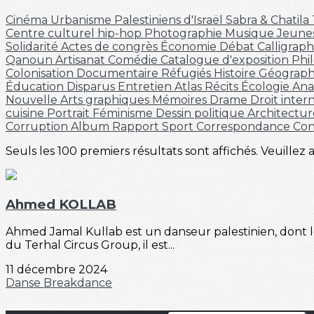
Cinéma
Urbanisme
Palestiniens d'Israël
Sabra & Chatila
Centre culturel
hip-hop
Photographie
Musique
Jeune
Solidarité
Actes de congrès
Économie
Débat
Calligrap
Qanoun
Artisanat
Comédie
Catalogue d'exposition
Phi
Colonisation
Documentaire
Réfugiés
Histoire
Géograph
Éducation
Disparus
Entretien
Atlas
Récits
Écologie
Ana
Nouvelle
Arts graphiques
Mémoires
Drame
Droit inter
cuisine
Portrait
Féminisme
Dessin politique
Architectu
Corruption
Album
Rapport
Sport
Correspondance
Co
Seuls les 100 premiers résultats sont affichés. Veuillez 
Ahmed KOLLAB
Ahmed Jamal Kullab est un danseur palestinien, dont le
du Terhal Circus Group, il est...
11 décembre 2024
Danse
Breakdance