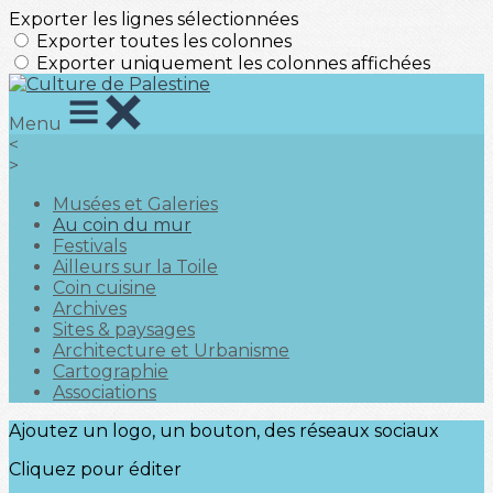
Exporter les lignes sélectionnées
Exporter toutes les colonnes
Exporter uniquement les colonnes affichées
Menu
<
>
Musées et Galeries
Au coin du mur
Festivals
Ailleurs sur la Toile
Coin cuisine
Archives
Sites & paysages
Architecture et Urbanisme
Cartographie
Associations
Ajoutez un logo, un bouton, des réseaux sociaux
Cliquez pour éditer