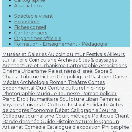
Cartographie
Associations
Spectacle vivant
Expositions
Fiches conseil
Conférenciers
Organismes officiels
Formation - Enseignement - Pédagogie
Musées et Galeries
Au coin du mur
Festivals
Ailleurs
sur la Toile
Coin cuisine
Archives
Sites & paysages
Architecture et Urbanisme
Cartographie
Associations
Cinéma
Urbanisme
Palestiniens d'Israël
Sabra &
Chatila
Tribune
Fiction
Géopolitique
Plasticien
Danse
Médias
Archéologie
Roman
Théâtre
Contes
Expérimental
Oud
Centre culturel
hip-hop
Photographie
Musique
Jeunesse
Roman policier
Piano
Droit humanitaire
Sculpture
Liban
Femmes
Voyages
Université
Culture
Festival
Solidarité
Actes
de congrès
Économie
Débat
Calligraphie
Journal
Colloque
Journalisme
Court métrage
Politique
Chant
Bande dessinée
Guide
Histoire Naturelle
Qanoun
Artisanat
Comédie
Catalogue d'exposition
Philosophie