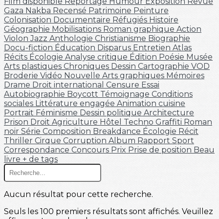
Film disponible
Reportage
Humour
Exposition
Revue
Gaza
Nakba
Recensé
Patrimoine
Peinture
Colonisation
Documentaire
Réfugiés
Histoire
Géographie
Mobilisations
Roman graphique
Action
Violon
Jazz
Anthologie
Christianisme
Biographie
Docu-fiction
Éducation
Disparus
Entretien
Atlas
Récits
Écologie
Analyse critique
Édition
Poésie
Musée
Arts plastiques
Chroniques
Dessin
Cartographie
VOD
Broderie
Vidéo
Nouvelle
Arts graphiques
Mémoires
Drame
Droit international
Censure
Essai
Autobiographie
Boycott
Témoignage
Conditions
sociales
Littérature engagée
Animation
cuisine
Portrait
Féminisme
Dessin politique
Architecture
Prison
Droit
Agriculture
Hôtel
Techno
Graffiti
Roman
noir
Série
Composition
Breakdance
Écologie
Récit
Thriller
Cirque
Corruption
Album
Rapport
Sport
Correspondance
Concours
Prix
Prise de position
Beau
livre
+ de tags
Aucun résultat pour cette recherche.
Seuls les 100 premiers résultats sont affichés. Veuillez