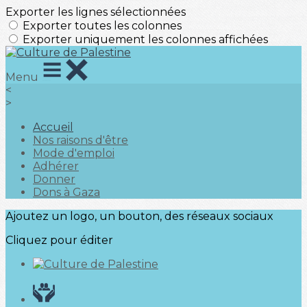
Exporter les lignes sélectionnées
Exporter toutes les colonnes
Exporter uniquement les colonnes affichées
Menu
<
>
Accueil
Nos raisons d'être
Mode d'emploi
Adhérer
Donner
Dons à Gaza
Ajoutez un logo, un bouton, des réseaux sociaux
Cliquez pour éditer