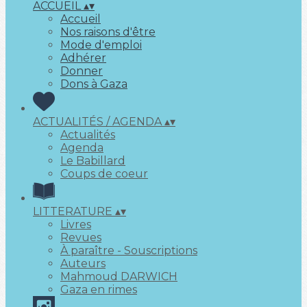
ACCUEIL
▴
▾
Accueil
Nos raisons d'être
Mode d'emploi
Adhérer
Donner
Dons à Gaza
ACTUALITÉS / AGENDA
▴
▾
Actualités
Agenda
Le Babillard
Coups de coeur
LITTERATURE
▴
▾
Livres
Revues
À paraître - Souscriptions
Auteurs
Mahmoud DARWICH
Gaza en rimes