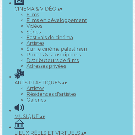
CINÉMA & VIDÉO
▴
▾
Films
Films en développement
Vidéos
Séries
Festivals de cinéma
Artistes
Sur le cinéma palestinien
Projets & souscriptions
Distributeurs de films
Adresses privées
ARTS PLASTIQUES
▴
▾
Artistes
Résidences d'artistes
Galeries
MUSIQUE
▴
▾
LIEUX RÉELS ET VIRTUELS
▴
▾