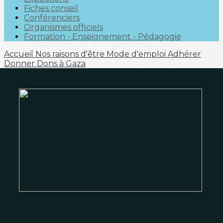
Fiches conseil
Conférenciers
Organismes officiels
Formation - Enseignement - Pédagogie
Accueil
Nos raisons d'être
Mode d'emploi
Adhérer
Donner
Dons à Gaza