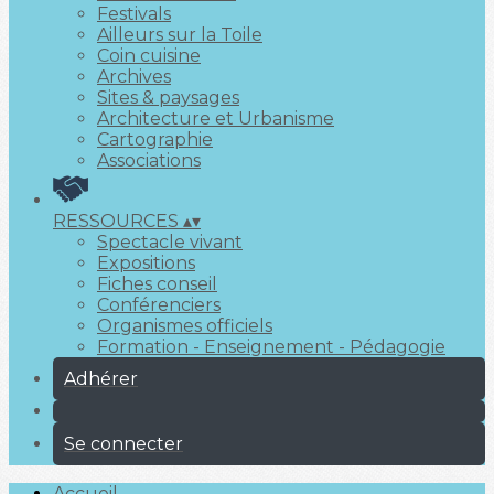
Festivals
Ailleurs sur la Toile
Coin cuisine
Archives
Sites & paysages
Architecture et Urbanisme
Cartographie
Associations
RESSOURCES
▴
▾
Spectacle vivant
Expositions
Fiches conseil
Conférenciers
Organismes officiels
Formation - Enseignement - Pédagogie
Adhérer
Se connecter
Accueil