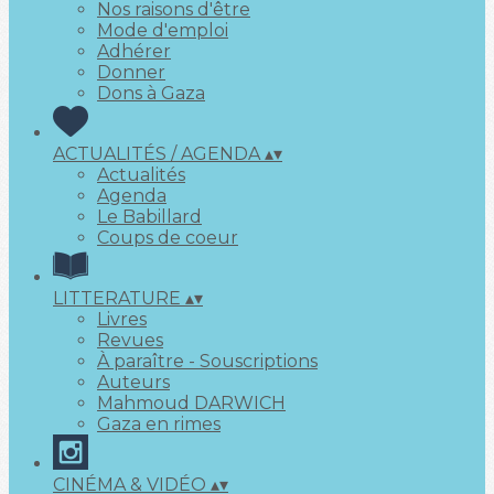
Nos raisons d'être
Mode d'emploi
Adhérer
Donner
Dons à Gaza
ACTUALITÉS / AGENDA
▴
▾
Actualités
Agenda
Le Babillard
Coups de coeur
LITTERATURE
▴
▾
Livres
Revues
À paraître - Souscriptions
Auteurs
Mahmoud DARWICH
Gaza en rimes
CINÉMA & VIDÉO
▴
▾