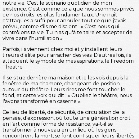
notre vie. C'est le scénario quotidien de mon
existence. C'est comme cela que nous sommes privés
de nos droits les plus fondamentaux. Une nuit
d'attaques a suffi pour annuler tout ce que j'avais
prévu, comme s'ils me disaient : « C'est nous qui
contrôlons ta vie. Tu n'as qu'à te taire et accepter de
vivre dans l'humiliation ».
Parfois, ils viennent chez moi et y installent leurs
tireurs d'élite pour arracher des vies. D'autres fois, ils
attaquent le symbole de mes aspirations, le Freedom
Theatre.
Il se situe derrière ma maison et je les vois depuis la
fenêtre de ma chambre, changeant de position
autour du théâtre. Leurs rires me font toucher le
fond, et cette voix qui dit : « Oubliez le théâtre, nous
l'avons transformé en caserne ».
Ce lieu de liberté, de sécurité, de circulation de la
pensée, d'expression, où toute une génération croit
en l'art comme forme de résistance, va-t-il se
transformer à nouveau en un lieu où les gens
rencontrent la mort, se font confisquer leurs libertés