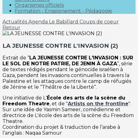
Organismes officiels
Formation - Enseignement - Pédagogie
Actualités
Agenda
Le Babillard
Coups de coeur
Retour
LA JEUNESSE CONTRE L'INVASION (2)
Extrait de “
LA JEUNESSE CONTRE L'INVASION : SUR
LE SOL DE NOTRE PATRIE, DE JENIN À GAZA
“, série
de textes rédigés pendant le génocide israélien à
Gaza, pendent les invasions continuelles à travers la
Palestine et les attaques contre le camp de réfugiés
de Jénine et le “Théâtre de la Liberté“.
Une initiative de L'
École des arts de la scène du
Freedom Theatre
, et de "
Artists on the frontline
".
Sur une idée de Yasmin Sameer, comédienne et
directrice de L'école des arts de la scène du Freedom
Theatre.
Coordination du projet & traduction de l’arabe à
l’anglais : Naqaa Samour