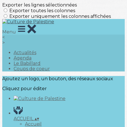
Exporter les lignes sélectionnées
Exporter toutes les colonnes
Exporter uniquement les colonnes affichées
Menu
<
>
Actualités
Agenda
Le Babillard
Coups de coeur
Ajoutez un logo, un bouton, des réseaux sociaux
Cliquez pour éditer
ACCUEIL
▴
▾
Accueil