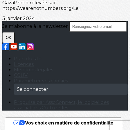
GazaPhoto relevée sur
https://wearenotnumbers.org/Le...
3 janvier 2024
Je m'abonne à la newsletter
OK
Plan du site
Licences
Mentions légales
CGUV
Paramétrer vos cookies
Se connecter
Propulsé par AssoConnect, le logiciel des
associations Culturelles
Vos choix en matière de confidentialité