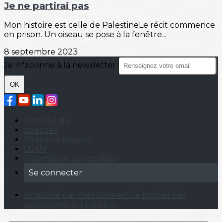
Je ne partirai pas
Mon histoire est celle de PalestineLe récit commence
en prison. Un oiseau se pose à la fenêtre...
8 septembre 2023
Je m'abonne à la newsletter
OK
Plan du site
Licences
Mentions légales
CGUV
Paramétrer vos cookies
Se connecter
Propulsé par AssoConnect, le logiciel des
associations Culturelles