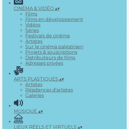
CINÉMA & VIDÉO
▴
▾
Films
Films en développement
Vidéos
Séries
Festivals de cinéma
Artistes
Sur le cinéma palestinien
Projets & souscriptions
Distributeurs de films
Adresses privées
ARTS PLASTIQUES
▴
▾
Artistes
Résidences d'artistes
Galeries
MUSIQUE
▴
▾
LIEUX RÉELS ET VIRTUELS
▴
▾