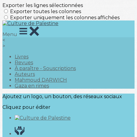
Exporter les lignes sélectionnées
Exporter toutes les colonnes
Exporter uniquement les colonnes affichées
Menu
<
>
Livres
Revues
À paraître - Souscriptions
Auteurs
Mahmoud DARWICH
Gaza en rimes
Ajoutez un logo, un bouton, des réseaux sociaux
Cliquez pour éditer