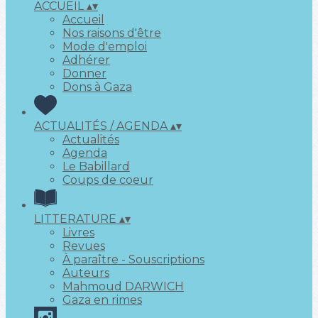
ACCUEIL
▴
▾
Accueil
Nos raisons d'être
Mode d'emploi
Adhérer
Donner
Dons à Gaza
ACTUALITÉS / AGENDA
▴
▾
Actualités
Agenda
Le Babillard
Coups de coeur
LITTERATURE
▴
▾
Livres
Revues
À paraître - Souscriptions
Auteurs
Mahmoud DARWICH
Gaza en rimes