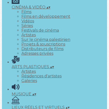
CINÉMA & VIDÉO
▴
▾
Films
Films en développement
Vidéos
Séries
Festivals de cinéma
Artistes
Sur le cinéma palestinien
Projets & souscriptions
Distributeurs de films
Adresses privées
ARTS PLASTIQUES
▴
▾
Artistes
Résidences d'artistes
Galeries
MUSIQUE
▴
▾
LIEUX RÉELS ET VIRTUELS
▴
▾