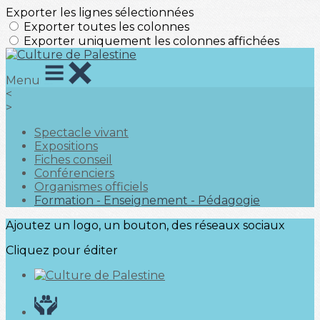
Exporter les lignes sélectionnées
Exporter toutes les colonnes
Exporter uniquement les colonnes affichées
Menu
<
>
Spectacle vivant
Expositions
Fiches conseil
Conférenciers
Organismes officiels
Formation - Enseignement - Pédagogie
Ajoutez un logo, un bouton, des réseaux sociaux
Cliquez pour éditer