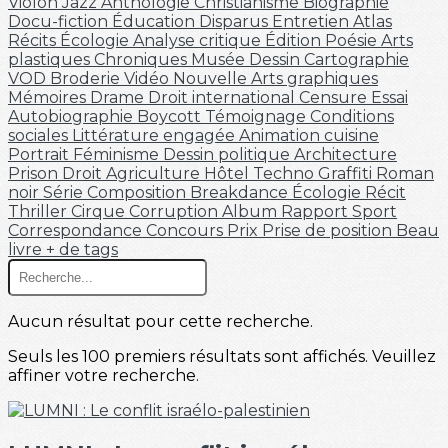
Violon
Jazz
Anthologie
Christianisme
Biographie
Docu-fiction
Éducation
Disparus
Entretien
Atlas
Récits
Écologie
Analyse critique
Édition
Poésie
Arts
plastiques
Chroniques
Musée
Dessin
Cartographie
VOD
Broderie
Vidéo
Nouvelle
Arts graphiques
Mémoires
Drame
Droit international
Censure
Essai
Autobiographie
Boycott
Témoignage
Conditions
sociales
Littérature engagée
Animation
cuisine
Portrait
Féminisme
Dessin politique
Architecture
Prison
Droit
Agriculture
Hôtel
Techno
Graffiti
Roman
noir
Série
Composition
Breakdance
Écologie
Récit
Thriller
Cirque
Corruption
Album
Rapport
Sport
Correspondance
Concours
Prix
Prise de position
Beau
livre
+ de tags
Aucun résultat pour cette recherche.
Seuls les 100 premiers résultats sont affichés. Veuillez
affiner votre recherche.