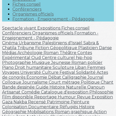
Fiches conseil
Conférenciers
Organismes officiels
Formation - Enseignement - Pédagogie
Spectacle vivant
Expositions
Fiches conseil
Conférenciers
Organismes officiels
Formation -
Enseignement - Pédagogie
Cinéma
Urbanisme
Palestiniens d'Israël
Sabra &
Chatila
Tribune
Fiction
Géopolitique
Plasticien
Danse
Médias
Archéologie
Roman
Théâtre
Contes
Expérimental
Oud
Centre culturel
hip-hop
Photographie
Musique
Jeunesse
Roman policier
Piano
Droit humanitaire
Sculpture
Liban
Femmes
Voyages
Université
Culture
Festival
Solidarité
Actes
de congrès
Économie
Débat
Calligraphie
Journal
Colloque
Journalisme
Court métrage
Politique
Chant
Bande dessinée
Guide
Histoire Naturelle
Qanoun
Artisanat
Comédie
Catalogue d'exposition
Philosophie
Film disponible
Reportage
Humour
Revue
Exposition
Gaza
Nakba
Recensé
Patrimoine
Peinture
Colonisation
Documentaire
Réfugiés
Histoire
Géographie
Mobilisations
Roman graphique
Action