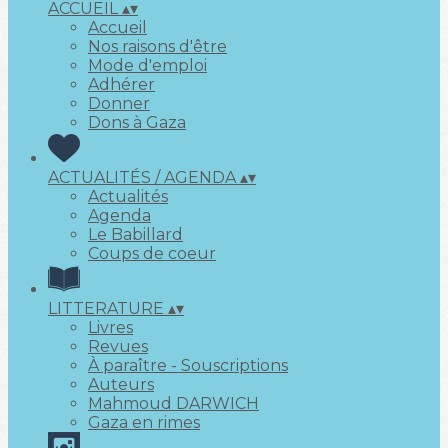
ACCUEIL
▴
▾
Accueil
Nos raisons d'être
Mode d'emploi
Adhérer
Donner
Dons à Gaza
ACTUALITÉS / AGENDA
▴
▾
Actualités
Agenda
Le Babillard
Coups de coeur
LITTERATURE
▴
▾
Livres
Revues
À paraître - Souscriptions
Auteurs
Mahmoud DARWICH
Gaza en rimes