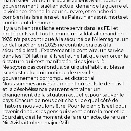
mal à Israël, fait du mal aux Israéliens avant tout. Le
gouvernement israélien actuel demande la guerre et
la violence éternelle pour survivre, et se fiche de
combien les Israéliens et les Palestiniens sont morts et
continuent de mourir.
Il y a un lien très lâche entre servir dans les FDI et
protéger Israël. Tout comme un soldat allemand en
1935 n'a pas contribué à la sécurité de l'Allemagne, un
soldat israélien en 2025 ne contribuera pas à la
sécurité d'Israël. Exactement le contraire, un service
dans les FDI fait mal à Israël et ne fait que renforcer la
dictature qui s'est manifestée ici ces jours-là.
Ne soyons pas confondus, celui qui affaiblit et blesse
Israël est celui qui continue de servir le
gouvernement corrompu et dictatorial.
Nous sommes arrivés à un point où seuls le déni civil
et la désobéissance peuvent entraîner un
changement de la situation actuelle, pour sauver le
pays. Chacun de nous doit choisir de quel côté de
l'histoire nous voulons être. Pour le bien d'Israël pour
l'avenir de tous les gens qui vivent entre la mer et le
Jourdain, c'est le moment de faire un acte, de refuser.
Nir Avishai Cohen, major (Mil).