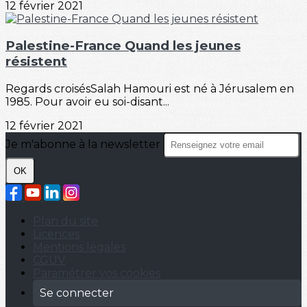
12 février 2021
Palestine-France Quand les jeunes
résistent
Regards croisésSalah Hamouri est né à Jérusalem en
1985. Pour avoir eu soi-disant...
12 février 2021
Je m'abonne à la newsletter
OK
Plan du site
Licences
Mentions légales
CGUV
Paramétrer vos cookies
Se connecter