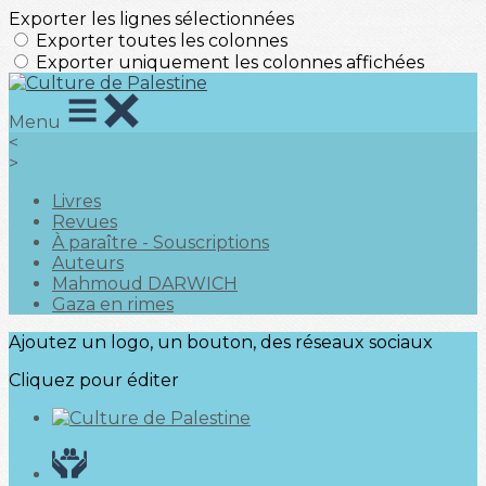
Exporter les lignes sélectionnées
Exporter toutes les colonnes
Exporter uniquement les colonnes affichées
Menu
<
>
Livres
Revues
À paraître - Souscriptions
Auteurs
Mahmoud DARWICH
Gaza en rimes
Ajoutez un logo, un bouton, des réseaux sociaux
Cliquez pour éditer