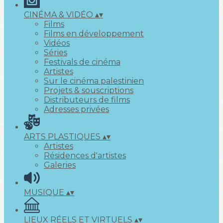
CINÉMA & VIDÉO
▴
▾
Films
Films en développement
Vidéos
Séries
Festivals de cinéma
Artistes
Sur le cinéma palestinien
Projets & souscriptions
Distributeurs de films
Adresses privées
ARTS PLASTIQUES
▴
▾
Artistes
Résidences d'artistes
Galeries
MUSIQUE
▴
▾
LIEUX RÉELS ET VIRTUELS
▴
▾