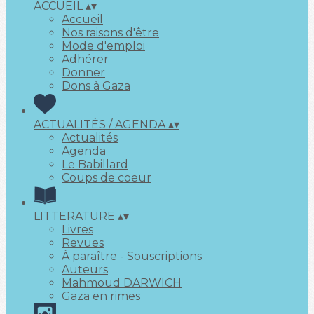
ACCUEIL
▴
▾
Accueil
Nos raisons d'être
Mode d'emploi
Adhérer
Donner
Dons à Gaza
ACTUALITÉS / AGENDA
▴
▾
Actualités
Agenda
Le Babillard
Coups de coeur
LITTERATURE
▴
▾
Livres
Revues
À paraître - Souscriptions
Auteurs
Mahmoud DARWICH
Gaza en rimes