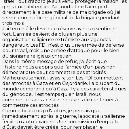
Israël Tout d'abord je suis venu protéger la maison, les
gens qui habitent ici. J'ai conduit de l'aéroport
directement à la base militaire de ma brigade où j'ai
servi comme officier général de la brigade pendant
trois mois.
J'ai terminé le devoir de réserve avec un sentiment
fort. L'armée devient de plus en plus une
organisation religieuse extrémiste aux agendas
dangereux. Les FDI n'est plus une armée de défense
pour Israël, mais une armée d'attaque pour le bien
du sionisme religieux chrétien.
Dans le même message de refus, j'ai écrit que
l'histoire nous a appris que l'armée d'un pays non
démocratique peut commettre des atrocités.
Malheureusement j avais raison Les FDI commettent
des atrocités à Gaza et en Cisjordanie. La plupart du
monde comprend qu'à Gaza il y a des caractéristiques
du génocide, il est temps qu'en Israël nous
comprenions aussi cela et refusons de continuer à
commettre ces atrocités.
Comme beaucoup d'autres, je pensais que
immédiatement après la guerre, la société israélienne
ferait un auto-examen. Une commission d'enquête
d'État devrait être créée, pour remplacer le