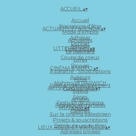
ACCUEIL
▴
▾
Accueil
Nos raisons d'être
ACTUALITÉS / AGENDA
▴
▾
Mode d'emploi
Adhérer
Actualités
Donner
Agenda
LITTERATURE
▴
▾
Dons à Gaza
Le Babillard
Coups de coeur
Livres
Revues
CINÉMA & VIDÉO
▴
▾
À paraître - Souscriptions
Auteurs
Films
Mahmoud DARWICH
Films en développement
ARTS PLASTIQUES
▴
▾
Gaza en rimes
Vidéos
Séries
Artistes
Festivals de cinéma
Résidences d'artistes
MUSIQUE
▴
▾
Artistes
Galeries
Sur le cinéma palestinien
Projets & souscriptions
Distributeurs de films
LIEUX RÉELS ET VIRTUELS
▴
▾
Adresses privées