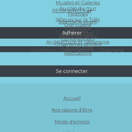
Musées et Galeries
Au coin du mur
RESSOURCES
▴
▾
Festivals
Ailleurs sur la Toile
Spectacle vivant
Coin cuisine
Expositions
Archives
Adhérer
Fiches conseil
Sites & paysages
Conférenciers
Architecture et Urbanisme
Organismes officiels
Cartographie
Formation - Enseignement - Pédagogie
Associations
Se connecter
Accueil
Nos raisons d'être
Mode d'emploi