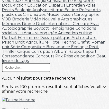
Violon
Jazz
Anthologie
Christianisme
Biographie
Docu-fiction
Éducation
Disparus
Entretien
Atlas
Récits
Écologie
Analyse critique
Édition
Poésie
Arts
plastiques
Chroniques
Musée
Dessin
Cartographie
VOD
Broderie
Vidéo
Nouvelle
Arts graphiques
Mémoires
Drame
Droit international
Censure
Essai
Autobiographie
Boycott
Témoignage
Conditions
sociales
Littérature engagée
Animation
cuisine
Portrait
Féminisme
Dessin politique
Architecture
Prison
Droit
Agriculture
Hôtel
Techno
Graffiti
Roman
noir
Série
Composition
Breakdance
Écologie
Récit
Thriller
Cirque
Corruption
Album
Rapport
Sport
Correspondance
Concours
Prix
Prise de position
Beau
livre
+ de tags
Aucun résultat pour cette recherche.
Seuls les 100 premiers résultats sont affichés. Veuillez
affiner votre recherche.