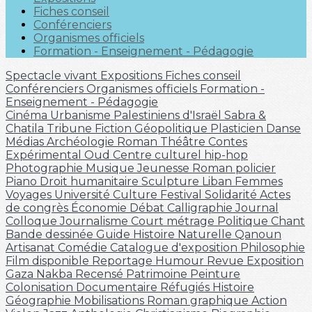
Fiches conseil
Conférenciers
Organismes officiels
Formation - Enseignement - Pédagogie
Spectacle vivant
Expositions
Fiches conseil
Conférenciers
Organismes officiels
Formation -
Enseignement - Pédagogie
Cinéma
Urbanisme
Palestiniens d'Israël
Sabra &
Chatila
Tribune
Fiction
Géopolitique
Plasticien
Danse
Médias
Archéologie
Roman
Théâtre
Contes
Expérimental
Oud
Centre culturel
hip-hop
Photographie
Musique
Jeunesse
Roman policier
Piano
Droit humanitaire
Sculpture
Liban
Femmes
Voyages
Université
Culture
Festival
Solidarité
Actes
de congrès
Économie
Débat
Calligraphie
Journal
Colloque
Journalisme
Court métrage
Politique
Chant
Bande dessinée
Guide
Histoire Naturelle
Qanoun
Artisanat
Comédie
Catalogue d'exposition
Philosophie
Film disponible
Reportage
Humour
Revue
Exposition
Gaza
Nakba
Recensé
Patrimoine
Peinture
Colonisation
Documentaire
Réfugiés
Histoire
Géographie
Mobilisations
Roman graphique
Action