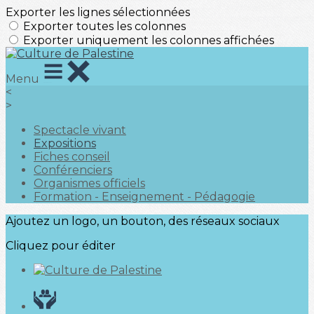
Exporter les lignes sélectionnées
Exporter toutes les colonnes
Exporter uniquement les colonnes affichées
Menu
<
>
Spectacle vivant
Expositions
Fiches conseil
Conférenciers
Organismes officiels
Formation - Enseignement - Pédagogie
Ajoutez un logo, un bouton, des réseaux sociaux
Cliquez pour éditer