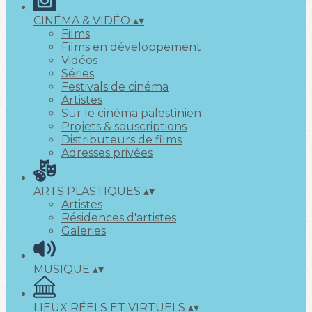
CINÉMA & VIDÉO
▴
▾
Films
Films en développement
Vidéos
Séries
Festivals de cinéma
Artistes
Sur le cinéma palestinien
Projets & souscriptions
Distributeurs de films
Adresses privées
ARTS PLASTIQUES
▴
▾
Artistes
Résidences d'artistes
Galeries
MUSIQUE
▴
▾
LIEUX RÉELS ET VIRTUELS
▴
▾