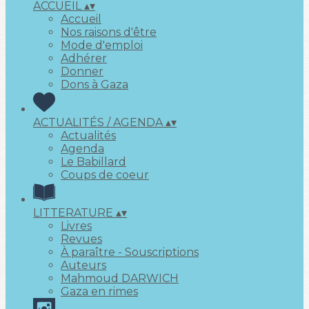
ACCUEIL
▴
▾
Accueil
Nos raisons d'être
Mode d'emploi
Adhérer
Donner
Dons à Gaza
ACTUALITÉS / AGENDA
▴
▾
Actualités
Agenda
Le Babillard
Coups de coeur
LITTERATURE
▴
▾
Livres
Revues
À paraître - Souscriptions
Auteurs
Mahmoud DARWICH
Gaza en rimes