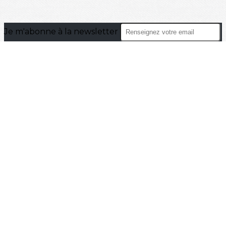
Je m'abonne à la newsletter
OK
Plan du site
Licences
Mentions légales
CGUV
Paramétrer vos cookies
Se connecter
Propulsé par AssoConnect, le logiciel des
associations Culturelles
Vos choix en matière de confidentialité
Notification lors de la collecte