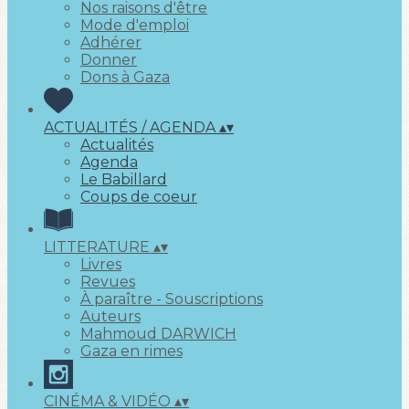
Nos raisons d'être
Mode d'emploi
Adhérer
Donner
Dons à Gaza
ACTUALITÉS / AGENDA
▴
▾
Actualités
Agenda
Le Babillard
Coups de coeur
LITTERATURE
▴
▾
Livres
Revues
À paraître - Souscriptions
Auteurs
Mahmoud DARWICH
Gaza en rimes
CINÉMA & VIDÉO
▴
▾