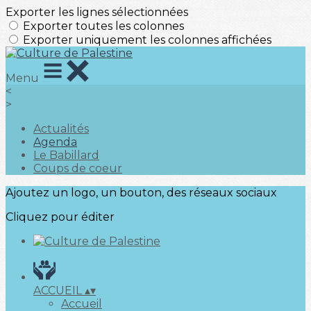
Exporter les lignes sélectionnées
Exporter toutes les colonnes
Exporter uniquement les colonnes affichées
Menu
<
>
Actualités
Agenda
Le Babillard
Coups de coeur
Ajoutez un logo, un bouton, des réseaux sociaux
Cliquez pour éditer
ACCUEIL
▴
▾
Accueil