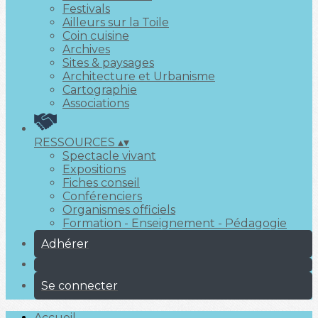
Festivals
Ailleurs sur la Toile
Coin cuisine
Archives
Sites & paysages
Architecture et Urbanisme
Cartographie
Associations
RESSOURCES
▴
▾
Spectacle vivant
Expositions
Fiches conseil
Conférenciers
Organismes officiels
Formation - Enseignement - Pédagogie
Adhérer
Se connecter
Accueil