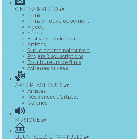
CINÉMA & VIDÉO
▴
▾
Films
Films en développement
Vidéos
Séries
Festivals de cinéma
Artistes
Sur le cinéma palestinien
Projets & souscriptions
Distributeurs de films
Adresses privées
ARTS PLASTIQUES
▴
▾
Artistes
Résidences d'artistes
Galeries
MUSIQUE
▴
▾
LIEUX RÉELS ET VIRTUELS
▴
▾