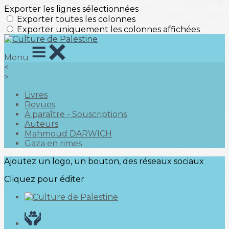
Exporter les lignes sélectionnées
Exporter toutes les colonnes
Exporter uniquement les colonnes affichées
Menu
<
>
Livres
Revues
À paraître - Souscriptions
Auteurs
Mahmoud DARWICH
Gaza en rimes
Ajoutez un logo, un bouton, des réseaux sociaux
Cliquez pour éditer