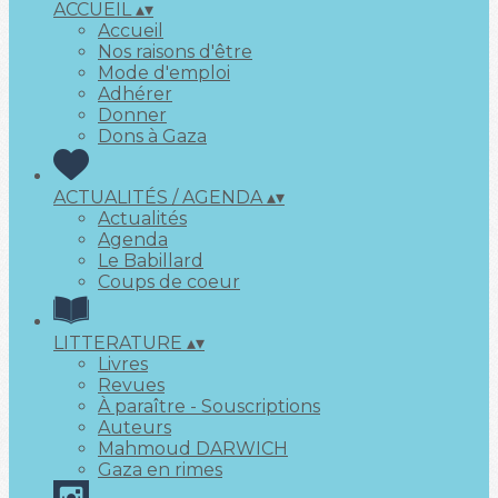
ACCUEIL
▴
▾
Accueil
Nos raisons d'être
Mode d'emploi
Adhérer
Donner
Dons à Gaza
ACTUALITÉS / AGENDA
▴
▾
Actualités
Agenda
Le Babillard
Coups de coeur
LITTERATURE
▴
▾
Livres
Revues
À paraître - Souscriptions
Auteurs
Mahmoud DARWICH
Gaza en rimes