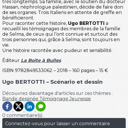
très longtemps. Sa famille, avec le soutien du docteur
Hassan, néphrologue palestinien, décide de faire don
de ses organes. Trois Italiens en attente de greffe en
bénéficieront.
Pour raconter cette histoire,
Ugo BERTOTTI
a
recueilli les témoignages des membres de la famille
de Selma, de ceux qui l’ont connue et surtout des
trois personnes qui, grâce à Selma, sont toujours en
vie.
Une histoire racontée avec pudeur et sensibilité.
Éditeur
La Boite à Bulles
ISBN 9782849533062 – 2018 – 160 pages – 15 €
Ugo BERTOTTI – Scénario et dessin
Découvrez davantage d'articles sur ces thèmes :
Bande dessinée
Témoignage
Jeunesse
0 commentaire(s)
Connectez-vous pour laisser un commentaire