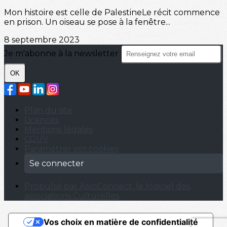
Mon histoire est celle de PalestineLe récit commence
en prison. Un oiseau se pose à la fenêtre...
8 septembre 2023
Je m'abonne à la newsletter
OK
Plan du site
Licences
Mentions légales
CGUV
Paramétrer vos cookies
Se connecter
Propulsé par AssoConnect, le logiciel des
associations Culturelles
Vos choix en matière de confidentialité