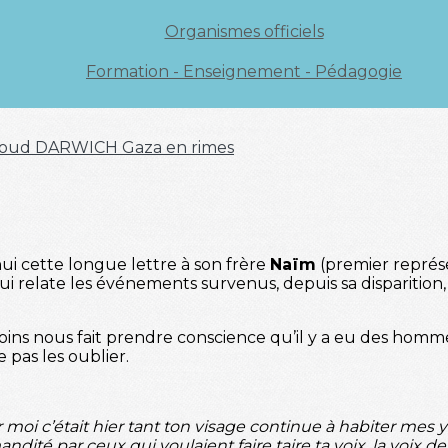
Organismes officiels
Formation - Enseignement - Pédagogie
oud DARWICH
Gaza en rimes
ui cette longue lettre à son frère
Naïm
(premier représe
 lui relate les événements survenus, depuis sa disparition,
ns nous fait prendre conscience qu’il y a eu des hommes
e pas les oublier.
r moi c’était hier tant ton visage continue à habiter mes y
ité par ceux qui voulaient faire taire ta voix, la voix de l