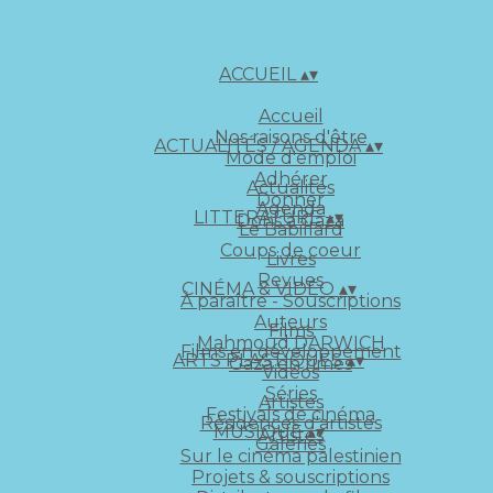
ACCUEIL
▴
▾
Accueil
Nos raisons d'être
ACTUALITÉS / AGENDA
▴
▾
Mode d'emploi
Adhérer
Actualités
Donner
Agenda
LITTERATURE
▴
▾
Dons à Gaza
Le Babillard
Coups de coeur
Livres
Revues
CINÉMA & VIDÉO
▴
▾
À paraître - Souscriptions
Auteurs
Films
Mahmoud DARWICH
Films en développement
ARTS PLASTIQUES
▴
▾
Gaza en rimes
Vidéos
Séries
Artistes
Festivals de cinéma
Résidences d'artistes
MUSIQUE
▴
▾
Artistes
Galeries
Sur le cinéma palestinien
Projets & souscriptions