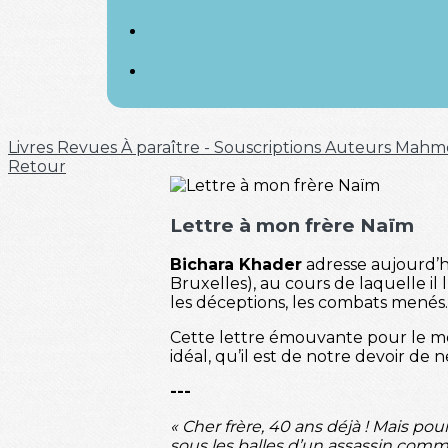
Livres
Revues
À paraître - Souscriptions
Auteurs
Mahm
Retour
Lettre à mon frère Naïm
Bichara Khader
adresse aujourd’h
Bruxelles), au cours de laquelle il
les déceptions, les combats menés.
Cette lettre émouvante pour le moi
idéal, qu’il est de notre devoir de n
---
« Cher frère, 40 ans déjà ! Mais pou
sous les balles d’un assassin command