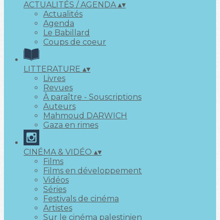
ACTUALITÉS / AGENDA
▴
▾
Actualités
Agenda
Le Babillard
Coups de coeur
LITTERATURE
▴
▾
Livres
Revues
À paraître - Souscriptions
Auteurs
Mahmoud DARWICH
Gaza en rimes
CINÉMA & VIDÉO
▴
▾
Films
Films en développement
Vidéos
Séries
Festivals de cinéma
Artistes
Sur le cinéma palestinien