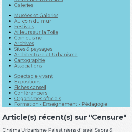
Galeries
Musées et Galeries
Au coin du mur
Festivals
Ailleurs sur la Toile
Coin cuisine
Archives
Sites & paysages
Architecture et Urbanisme
Cartographie
Associations
Spectacle vivant
Expositions
Fiches conseil
Conférenciers
Organismes officiels
Formation - Enseignement - Pédagogie
Article(s) récent(s) sur "Censure"
Cinéma
Urbanisme
Palestiniens d'Israël
Sabra &