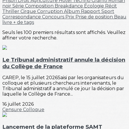
Prison
Droit
Agriculture
Hôtel
Techno
Graffiti
Roman
noir
Série
Composition
Breakdance
Écologie
Récit
Thriller
Cirque
Corruption
Album
Rapport
Sport
Correspondance
Concours
Prix
Prise de position
Beau
livre
+ de tags
Seuls les 100 premiers résultats sont affichés. Veuillez
affiner votre recherche.
Le Tribunal administratif annule la décision
du Collège de France
CAREP, le 15 juillet 2026Saisi par les organisateurs du
colloque et plusieurs chercheurs intervenants, le
Tribunal administratif a annulé ce jour la décision par
laquelle le Collège de France...
16 juillet 2026
Censure
Colloque
Lancement de la plateforme SAMT