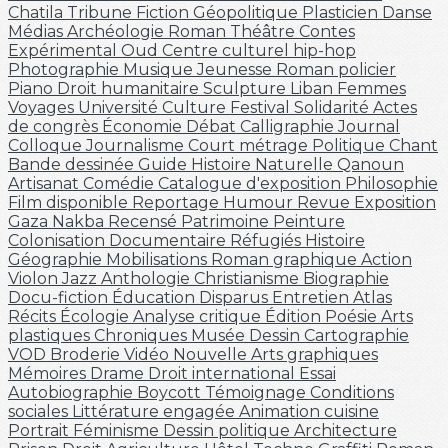
Chatila
Tribune
Fiction
Géopolitique
Plasticien
Danse
Médias
Archéologie
Roman
Théâtre
Contes
Expérimental
Oud
Centre culturel
hip-hop
Photographie
Musique
Jeunesse
Roman policier
Piano
Droit humanitaire
Sculpture
Liban
Femmes
Voyages
Université
Culture
Festival
Solidarité
Actes
de congrès
Économie
Débat
Calligraphie
Journal
Colloque
Journalisme
Court métrage
Politique
Chant
Bande dessinée
Guide
Histoire Naturelle
Qanoun
Artisanat
Comédie
Catalogue d'exposition
Philosophie
Film disponible
Reportage
Humour
Revue
Exposition
Gaza
Nakba
Recensé
Patrimoine
Peinture
Colonisation
Documentaire
Réfugiés
Histoire
Géographie
Mobilisations
Roman graphique
Action
Violon
Jazz
Anthologie
Christianisme
Biographie
Docu-fiction
Éducation
Disparus
Entretien
Atlas
Récits
Écologie
Analyse critique
Édition
Poésie
Arts
plastiques
Chroniques
Musée
Dessin
Cartographie
VOD
Broderie
Vidéo
Nouvelle
Arts graphiques
Mémoires
Drame
Droit international
Essai
Autobiographie
Boycott
Témoignage
Conditions
sociales
Littérature engagée
Animation
cuisine
Portrait
Féminisme
Dessin politique
Architecture