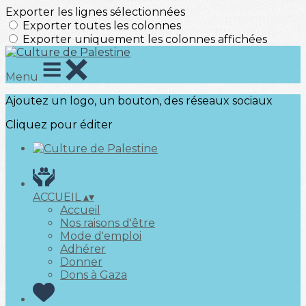
Exporter les lignes sélectionnées
Exporter toutes les colonnes
Exporter uniquement les colonnes affichées
Menu
Ajoutez un logo, un bouton, des réseaux sociaux
Cliquez pour éditer
ACCUEIL
▴
▾
Accueil
Nos raisons d'être
Mode d'emploi
Adhérer
Donner
Dons à Gaza