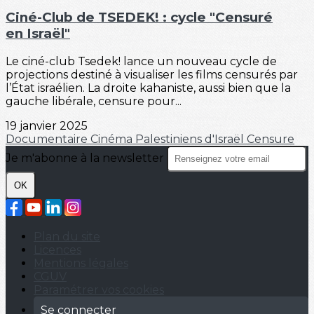
Ciné-Club de TSEDEK! : cycle "Censuré
en Israël"
Le ciné-club Tsedek! lance un nouveau cycle de
projections destiné à visualiser les films censurés par
l’État israélien. La droite kahaniste, aussi bien que la
gauche libérale, censure pour...
19 janvier 2025
Documentaire
Cinéma
Palestiniens d'Israël
Censure
Je m'abonne à la newsletter
OK
Plan du site
Licences
Mentions légales
CGUV
Paramétrer vos cookies
Se connecter