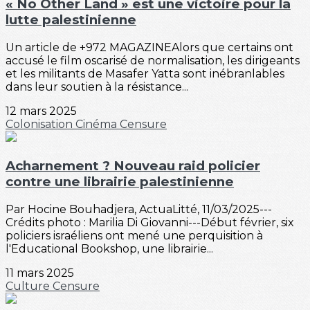
« No Other Land » est une victoire pour la
lutte palestinienne
Un article de +972 MAGAZINEAlors que certains ont
accusé le film oscarisé de normalisation, les dirigeants
et les militants de Masafer Yatta sont inébranlables
dans leur soutien à la résistance...
12 mars 2025
Colonisation
Cinéma
Censure
Acharnement ? Nouveau raid policier
contre une librairie palestinienne
Par Hocine Bouhadjera, ActuaLitté, 11/03/2025---
Crédits photo : Marilia Di Giovanni---Début février, six
policiers israéliens ont mené une perquisition à
l'Educational Bookshop, une librairie...
11 mars 2025
Culture
Censure