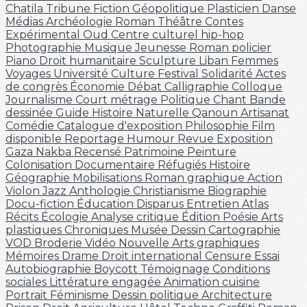
Chatila
Tribune
Fiction
Géopolitique
Plasticien
Danse
Médias
Archéologie
Roman
Théâtre
Contes
Expérimental
Oud
Centre culturel
hip-hop
Photographie
Musique
Jeunesse
Roman policier
Piano
Droit humanitaire
Sculpture
Liban
Femmes
Voyages
Université
Culture
Festival
Solidarité
Actes
de congrès
Économie
Débat
Calligraphie
Colloque
Journalisme
Court métrage
Politique
Chant
Bande
dessinée
Guide
Histoire Naturelle
Qanoun
Artisanat
Comédie
Catalogue d'exposition
Philosophie
Film
disponible
Reportage
Humour
Revue
Exposition
Gaza
Nakba
Recensé
Patrimoine
Peinture
Colonisation
Documentaire
Réfugiés
Histoire
Géographie
Mobilisations
Roman graphique
Action
Violon
Jazz
Anthologie
Christianisme
Biographie
Docu-fiction
Éducation
Disparus
Entretien
Atlas
Récits
Écologie
Analyse critique
Édition
Poésie
Arts
plastiques
Chroniques
Musée
Dessin
Cartographie
VOD
Broderie
Vidéo
Nouvelle
Arts graphiques
Mémoires
Drame
Droit international
Censure
Essai
Autobiographie
Boycott
Témoignage
Conditions
sociales
Littérature engagée
Animation
cuisine
Portrait
Féminisme
Dessin politique
Architecture