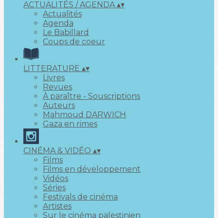
ACTUALITÉS / AGENDA
▴
▾
Actualités
Agenda
Le Babillard
Coups de coeur
LITTERATURE
▴
▾
Livres
Revues
À paraître - Souscriptions
Auteurs
Mahmoud DARWICH
Gaza en rimes
CINÉMA & VIDÉO
▴
▾
Films
Films en développement
Vidéos
Séries
Festivals de cinéma
Artistes
Sur le cinéma palestinien