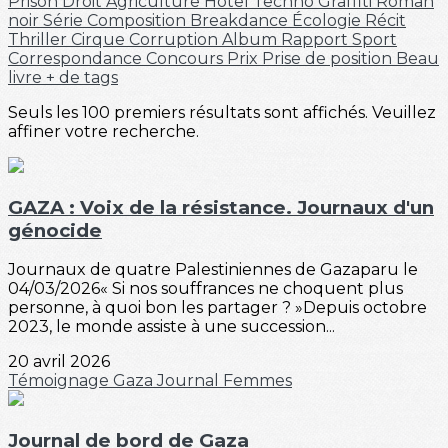
Prison
Droit
Agriculture
Hôtel
Techno
Graffiti
Roman
noir
Série
Composition
Breakdance
Écologie
Récit
Thriller
Cirque
Corruption
Album
Rapport
Sport
Correspondance
Concours
Prix
Prise de position
Beau
livre
+ de tags
Seuls les 100 premiers résultats sont affichés. Veuillez
affiner votre recherche.
GAZA : Voix de la résistance. Journaux d'un
génocide
Journaux de quatre Palestiniennes de Gazaparu le
04/03/2026« Si nos souffrances ne choquent plus
personne, à quoi bon les partager ? »Depuis octobre
2023, le monde assiste à une succession...
20 avril 2026
Témoignage
Gaza
Journal
Femmes
Journal de bord de Gaza