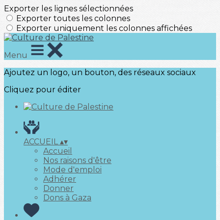
Exporter les lignes sélectionnées
Exporter toutes les colonnes
Exporter uniquement les colonnes affichées
Menu
Ajoutez un logo, un bouton, des réseaux sociaux
Cliquez pour éditer
ACCUEIL
▴
▾
Accueil
Nos raisons d'être
Mode d'emploi
Adhérer
Donner
Dons à Gaza