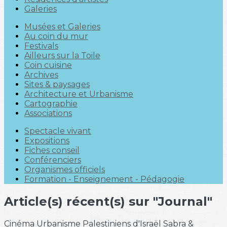
Galeries
Musées et Galeries
Au coin du mur
Festivals
Ailleurs sur la Toile
Coin cuisine
Archives
Sites & paysages
Architecture et Urbanisme
Cartographie
Associations
Spectacle vivant
Expositions
Fiches conseil
Conférenciers
Organismes officiels
Formation - Enseignement - Pédagogie
Article(s) récent(s) sur "Journal"
Cinéma
Urbanisme
Palestiniens d'Israël
Sabra &