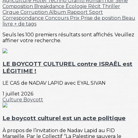
Agriculture
Hôtel
Techno
Graffiti
Roman noir
Série
Composition
Breakdance
Écologie
Récit
Thriller
Cirque
Corruption
Album
Rapport
Sport
Correspondance
Concours
Prix
Prise de position
Beau
livre
+ de tags
Seuls les 100 premiers résultats sont affichés. Veuillez
affiner votre recherche.
LE BOYCOTT CULTUREL contre ISRAËL est
LÉGITIME !
LE CAS de NADAV LAPID avec EYAL SIVAN
1 juillet 2026
Culture
Boycott
Le boycott culturel est un acte politique
À propos de l’invitation de Nadav Lapid au FID
Marseille. Par le Collectif “La Palestine sauvera le