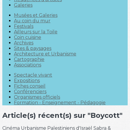
Galeries
Musées et Galeries
Au coin du mur
Festivals
Ailleurs sur la Toile
Coin cuisine
Archives
Sites & paysages
Architecture et Urbanisme
Cartographie
Associations
Spectacle vivant
Expositions
Fiches conseil
Conférenciers
Organismes officiels
Formation - Enseignement - Pédagogie
Article(s) récent(s) sur "Boycott"
Cinéma
Urbanisme
Palestiniens d'Israël
Sabra &