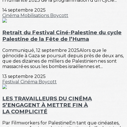
l'Humanité 2025 de la programmation d'un Cycle...
14 septembre 2025
Cinéma
Mobilisations
Boycott
Retrait du Festival Ciné-Palestine du cycle
Palestine de la Fête de l’Huma
Communiqué, 12 septembre 2025Alors que le
génocide à Gaza se poursuit depuis près de deux ans,
que des dizaines de milliers de Palestinien·nes sont
massacré·es sous les bombes israéliennes et...
13 septembre 2025
Festival
Cinéma
Boycott
LES TRAVAILLEURS DU CINÉMA
S’ENGAGENT À METTRE FIN À
LA COMPLICITÉ
Par Filmworkers for PalestineEn tant que cinéastes,