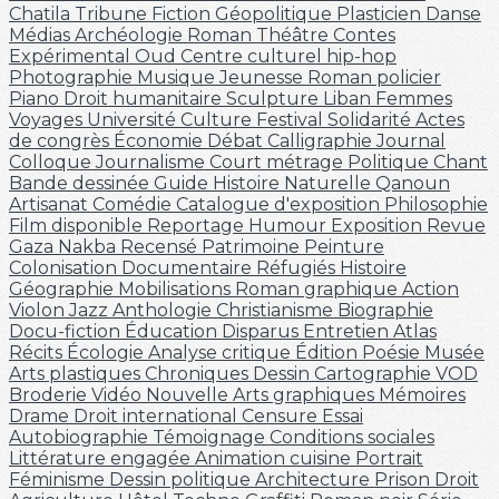
Chatila
Tribune
Fiction
Géopolitique
Plasticien
Danse
Médias
Archéologie
Roman
Théâtre
Contes
Expérimental
Oud
Centre culturel
hip-hop
Photographie
Musique
Jeunesse
Roman policier
Piano
Droit humanitaire
Sculpture
Liban
Femmes
Voyages
Université
Culture
Festival
Solidarité
Actes
de congrès
Économie
Débat
Calligraphie
Journal
Colloque
Journalisme
Court métrage
Politique
Chant
Bande dessinée
Guide
Histoire Naturelle
Qanoun
Artisanat
Comédie
Catalogue d'exposition
Philosophie
Film disponible
Reportage
Humour
Exposition
Revue
Gaza
Nakba
Recensé
Patrimoine
Peinture
Colonisation
Documentaire
Réfugiés
Histoire
Géographie
Mobilisations
Roman graphique
Action
Violon
Jazz
Anthologie
Christianisme
Biographie
Docu-fiction
Éducation
Disparus
Entretien
Atlas
Récits
Écologie
Analyse critique
Édition
Poésie
Musée
Arts plastiques
Chroniques
Dessin
Cartographie
VOD
Broderie
Vidéo
Nouvelle
Arts graphiques
Mémoires
Drame
Droit international
Censure
Essai
Autobiographie
Témoignage
Conditions sociales
Littérature engagée
Animation
cuisine
Portrait
Féminisme
Dessin politique
Architecture
Prison
Droit