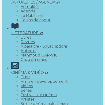
ACTUALITÉS / AGENDA
▴
▾
Actualités
Agenda
Le Babillard
Coups de coeur
LITTERATURE
▴
▾
Livres
Revues
À paraître - Souscriptions
Auteurs
Mahmoud DARWICH
Gaza en rimes
CINÉMA & VIDÉO
▴
▾
Films
Films en développement
Vidéos
Séries
Festivals de cinéma
Artistes
Sur le cinéma palestinien