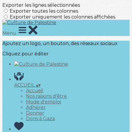
Exporter les lignes sélectionnées
Exporter toutes les colonnes
Exporter uniquement les colonnes affichées
Menu
Ajoutez un logo, un bouton, des réseaux sociaux
Cliquez pour éditer
ACCUEIL
▴
▾
Accueil
Nos raisons d'être
Mode d'emploi
Adhérer
Donner
Dons à Gaza