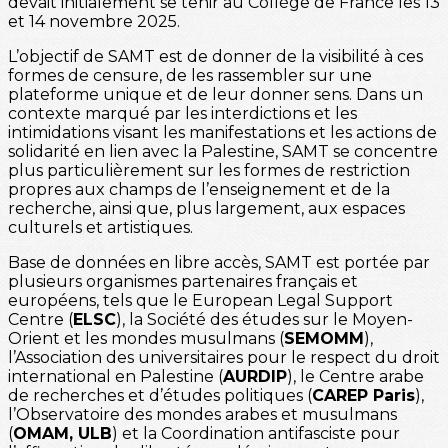
devait initialement se tenir au Collège de France les 13
et 14 novembre 2025.
L’objectif de SAMT est de donner de la visibilité à ces
formes de censure, de les rassembler sur une
plateforme unique et de leur donner sens. Dans un
contexte marqué par les interdictions et les
intimidations visant les manifestations et les actions de
solidarité en lien avec la Palestine, SAMT se concentre
plus particulièrement sur les formes de restriction
propres aux champs de l’enseignement et de la
recherche, ainsi que, plus largement, aux espaces
culturels et artistiques.
Base de données en libre accès, SAMT est portée par
plusieurs organismes partenaires français et
européens, tels que le European Legal Support
Centre (
ELSC
), la Société des études sur le Moyen-
Orient et les mondes musulmans (
SEMOMM
),
l’Association des universitaires pour le respect du droit
international en Palestine (
AURDIP
), le Centre arabe
de recherches et d’études politiques (
CAREP Paris
),
l’Observatoire des mondes arabes et musulmans
(
OMAM, ULB
) et la Coordination antifasciste pour