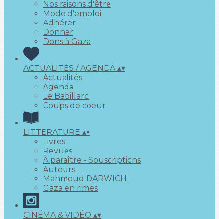
Nos raisons d'être
Mode d'emploi
Adhérer
Donner
Dons à Gaza
ACTUALITÉS / AGENDA
▴
▾
Actualités
Agenda
Le Babillard
Coups de coeur
LITTERATURE
▴
▾
Livres
Revues
À paraître - Souscriptions
Auteurs
Mahmoud DARWICH
Gaza en rimes
CINÉMA & VIDÉO
▴
▾