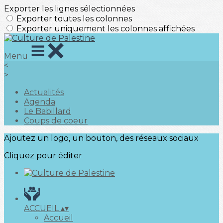
Exporter les lignes sélectionnées
Exporter toutes les colonnes
Exporter uniquement les colonnes affichées
Menu
<
>
Actualités
Agenda
Le Babillard
Coups de coeur
Ajoutez un logo, un bouton, des réseaux sociaux
Cliquez pour éditer
ACCUEIL
▴
▾
Accueil