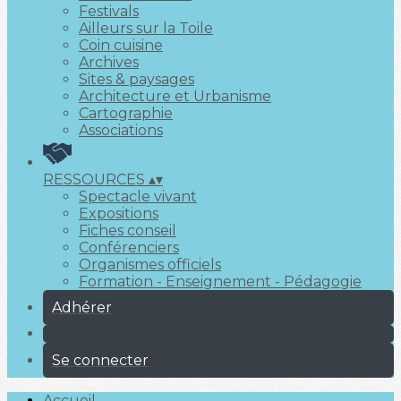
Festivals
Ailleurs sur la Toile
Coin cuisine
Archives
Sites & paysages
Architecture et Urbanisme
Cartographie
Associations
RESSOURCES
▴
▾
Spectacle vivant
Expositions
Fiches conseil
Conférenciers
Organismes officiels
Formation - Enseignement - Pédagogie
Adhérer
Se connecter
Accueil