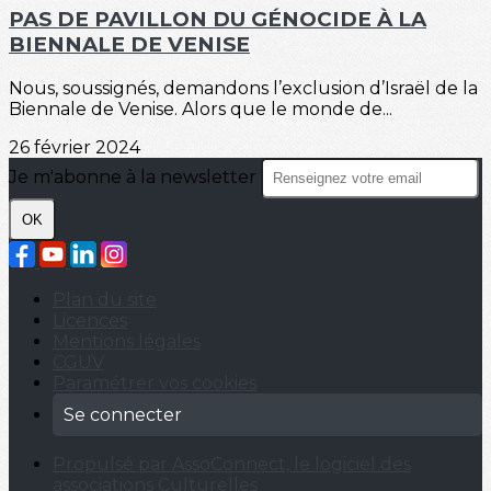
PAS DE PAVILLON DU GÉNOCIDE À LA
BIENNALE DE VENISE
Nous, soussignés, demandons l’exclusion d’Israël de la
Biennale de Venise. Alors que le monde de...
26 février 2024
Je m'abonne à la newsletter
OK
Plan du site
Licences
Mentions légales
CGUV
Paramétrer vos cookies
Se connecter
Propulsé par AssoConnect, le logiciel des
associations Culturelles