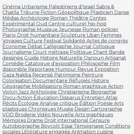
Cinéma
Urbanisme
Palestiniens d'Israël
Sabra &
Chatila
Tribune
Fiction
Géopolitique
Plasticien
Danse
Médias
Archéologie
Roman
Théâtre
Contes
Expérimental
Oud
Centre culturel
hip-hop
Photographie
Musique
Jeunesse
Roman policier
Piano
Droit humanitaire
Sculpture
Liban
Femmes
Voyages
Culture
Festival
Solidarité
Actes de congrès
Économie
Débat
Calligraphie
Journal
Colloque
Journalisme
Court métrage
Politique
Chant
Bande
dessinée
Guide
Histoire Naturelle
Qanoun
Artisanat
Comédie
Catalogue d'exposition
Philosophie
Film
disponible
Reportage
Humour
Revue
Exposition
Gaza
Nakba
Recensé
Patrimoine
Peinture
Colonisation
Documentaire
Réfugiés
Histoire
Géographie
Mobilisations
Roman graphique
Action
Violon
Jazz
Anthologie
Christianisme
Biographie
Docu-fiction
Éducation
Disparus
Entretien
Atlas
Récits
Écologie
Analyse critique
Édition
Poésie
Arts
plastiques
Chroniques
Musée
Dessin
Cartographie
VOD
Broderie
Vidéo
Nouvelle
Arts graphiques
Mémoires
Drame
Droit international
Censure
Autobiographie
Boycott
Essai
Témoignage
Conditions
sociales
Littérature engagée
Animation
cuisine