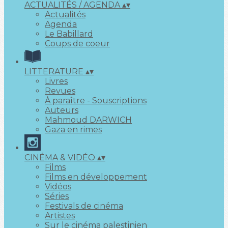
ACTUALITÉS / AGENDA
▴
▾
Actualités
Agenda
Le Babillard
Coups de coeur
LITTERATURE
▴
▾
Livres
Revues
À paraître - Souscriptions
Auteurs
Mahmoud DARWICH
Gaza en rimes
CINÉMA & VIDÉO
▴
▾
Films
Films en développement
Vidéos
Séries
Festivals de cinéma
Artistes
Sur le cinéma palestinien