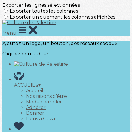
Exporter les lignes sélectionnées
Exporter toutes les colonnes
Exporter uniquement les colonnes affichées
Menu
Ajoutez un logo, un bouton, des réseaux sociaux
Cliquez pour éditer
ACCUEIL
▴
▾
Accueil
Nos raisons d'être
Mode d'emploi
Adhérer
Donner
Dons à Gaza