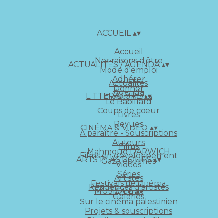
ACCUEIL
▴
▾
Accueil
Nos raisons d'être
ACTUALITÉS / AGENDA
▴
▾
Mode d'emploi
Adhérer
Actualités
Donner
Agenda
LITTERATURE
▴
▾
Dons à Gaza
Le Babillard
Coups de coeur
Livres
Revues
CINÉMA & VIDÉO
▴
▾
À paraître - Souscriptions
Auteurs
Films
Mahmoud DARWICH
Films en développement
ARTS PLASTIQUES
▴
▾
Gaza en rimes
Vidéos
Séries
Artistes
Festivals de cinéma
Résidences d'artistes
MUSIQUE
▴
▾
Artistes
Galeries
Sur le cinéma palestinien
Projets & souscriptions