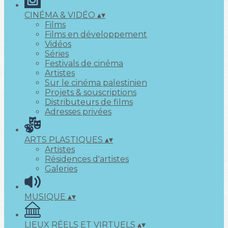
CINÉMA & VIDÉO
▴
▾
Films
Films en développement
Vidéos
Séries
Festivals de cinéma
Artistes
Sur le cinéma palestinien
Projets & souscriptions
Distributeurs de films
Adresses privées
ARTS PLASTIQUES
▴
▾
Artistes
Résidences d'artistes
Galeries
MUSIQUE
▴
▾
LIEUX RÉELS ET VIRTUELS
▴
▾