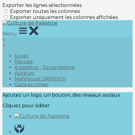
Exporter les lignes sélectionnées
Exporter toutes les colonnes
Exporter uniquement les colonnes affichées
Menu
<
>
Livres
Revues
À paraître - Souscriptions
Auteurs
Mahmoud DARWICH
Gaza en rimes
Ajoutez un logo, un bouton, des réseaux sociaux
Cliquez pour éditer