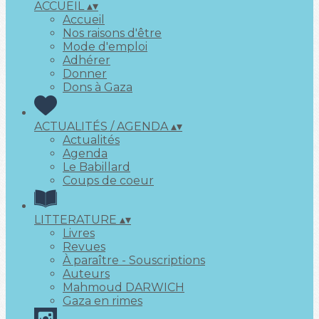
ACCUEIL
▴
▾
Accueil
Nos raisons d'être
Mode d'emploi
Adhérer
Donner
Dons à Gaza
ACTUALITÉS / AGENDA
▴
▾
Actualités
Agenda
Le Babillard
Coups de coeur
LITTERATURE
▴
▾
Livres
Revues
À paraître - Souscriptions
Auteurs
Mahmoud DARWICH
Gaza en rimes