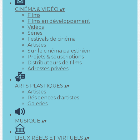
CINÉMA & VIDÉO
▴
▾
Films
Films en développement
Vidéos
Séries
Festivals de cinéma
Artistes
Sur le cinéma palestinien
Projets & souscriptions
Distributeurs de films
Adresses privées
ARTS PLASTIQUES
▴
▾
Artistes
Résidences d'artistes
Galeries
MUSIQUE
▴
▾
LIEUX RÉELS ET VIRTUELS
▴
▾