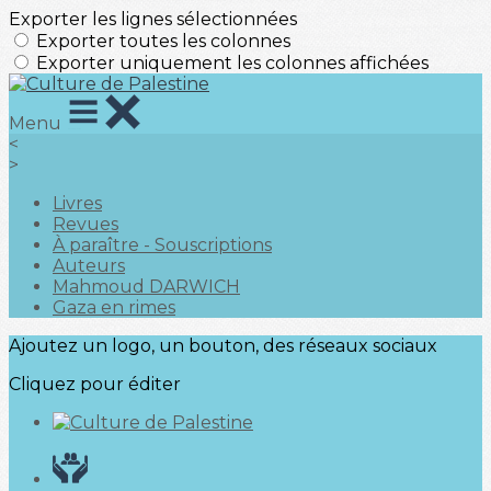
Exporter les lignes sélectionnées
Exporter toutes les colonnes
Exporter uniquement les colonnes affichées
Menu
<
>
Livres
Revues
À paraître - Souscriptions
Auteurs
Mahmoud DARWICH
Gaza en rimes
Ajoutez un logo, un bouton, des réseaux sociaux
Cliquez pour éditer