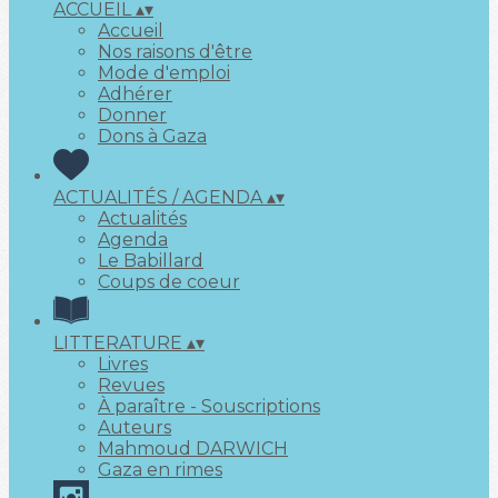
ACCUEIL
▴
▾
Accueil
Nos raisons d'être
Mode d'emploi
Adhérer
Donner
Dons à Gaza
ACTUALITÉS / AGENDA
▴
▾
Actualités
Agenda
Le Babillard
Coups de coeur
LITTERATURE
▴
▾
Livres
Revues
À paraître - Souscriptions
Auteurs
Mahmoud DARWICH
Gaza en rimes