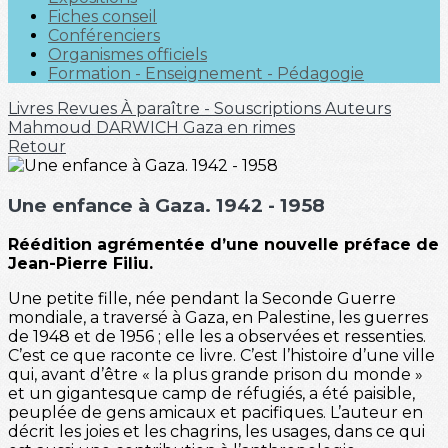
Fiches conseil
Conférenciers
Organismes officiels
Formation - Enseignement - Pédagogie
Livres
Revues
À paraître - Souscriptions
Auteurs
Mahmoud DARWICH
Gaza en rimes
Retour
Une enfance à Gaza. 1942 - 1958
Réédition agrémentée d’une nouvelle préface de
Jean-Pierre Filiu.
Une petite fille, née pendant la Seconde Guerre
mondiale, a traversé à Gaza, en Palestine, les guerres
de 1948 et de 1956 ; elle les a observées et ressenties.
C’est ce que raconte ce livre. C’est l’histoire d’une ville
qui, avant d’être « la plus grande prison du monde »
et un gigantesque camp de réfugiés, a été paisible,
peuplée de gens amicaux et pacifiques. L’auteur en
décrit les joies et les chagrins, les usages, dans ce qui