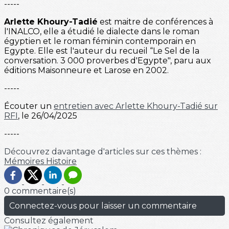
-----
Arlette Khoury-Tadié
est maitre de conférences à
l'INALCO, elle a étudié le dialecte dans le roman
égyptien et le roman féminin contemporain en
Egypte. Elle est l'auteur du recueil “Le Sel de la
conversation. 3 000 proverbes d'Egypte", paru aux
éditions Maisonneure et Larose en 2002.
-----
Écouter un
entretien avec Arlette Khoury-Tadié sur
RFI
, le 26/04/2025
-----
Découvrez davantage d'articles sur ces thèmes :
Mémoires
Histoire
0 commentaire(s)
Connectez-vous pour laisser un commentaire
Consultez également