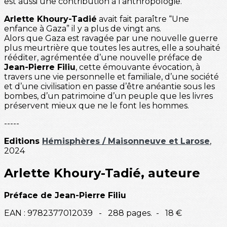
est aussi une contribution à l’anthropologie.
Arlette Khoury-Tadié
avait fait paraître “Une
enfance à Gaza” il y a plus de vingt ans.
Alors que Gaza est ravagée par une nouvelle guerre
plus meurtrière que toutes les autres, elle a souhaité
rééditer, agrémentée d’une nouvelle préface de
Jean-Pierre Filiu
, cette émouvante évocation, à
travers une vie personnelle et familiale, d’une société
et d’une civilisation en passe d’être anéantie sous les
bombes, d’un patrimoine d’un peuple que les livres
préservent mieux que ne le font les hommes.
-----
Editions
Hémisphères / Maisonneuve et Larose
,
2024
Arlette Khoury-Tadié, auteure
Préface de Jean-Pierre Filiu
EAN : 9782377012039 - 288 pages. - 18 €