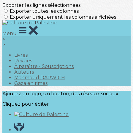
Exporter les lignes sélectionnées
Exporter toutes les colonnes
Exporter uniquement les colonnes affichées
Menu
<
>
Livres
Revues
À paraître - Souscriptions
Auteurs
Mahmoud DARWICH
Gaza en rimes
Ajoutez un logo, un bouton, des réseaux sociaux
Cliquez pour éditer