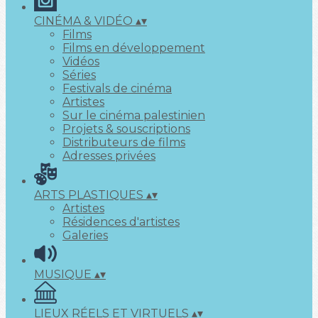
CINÉMA & VIDÉO
▴
▾
Films
Films en développement
Vidéos
Séries
Festivals de cinéma
Artistes
Sur le cinéma palestinien
Projets & souscriptions
Distributeurs de films
Adresses privées
ARTS PLASTIQUES
▴
▾
Artistes
Résidences d'artistes
Galeries
MUSIQUE
▴
▾
LIEUX RÉELS ET VIRTUELS
▴
▾