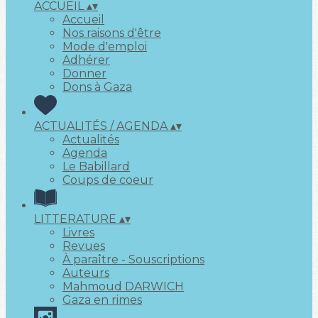
ACCUEIL
▴
▾
Accueil
Nos raisons d'être
Mode d'emploi
Adhérer
Donner
Dons à Gaza
ACTUALITÉS / AGENDA
▴
▾
Actualités
Agenda
Le Babillard
Coups de coeur
LITTERATURE
▴
▾
Livres
Revues
À paraître - Souscriptions
Auteurs
Mahmoud DARWICH
Gaza en rimes