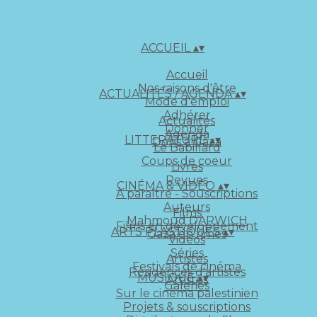
ACCUEIL
▴
▾
Accueil
Nos raisons d'être
ACTUALITÉS / AGENDA
▴
▾
Mode d'emploi
Adhérer
Actualités
Donner
Agenda
LITTERATURE
▴
▾
Dons à Gaza
Le Babillard
Coups de coeur
Livres
Revues
CINÉMA & VIDÉO
▴
▾
À paraître - Souscriptions
Auteurs
Films
Mahmoud DARWICH
Films en développement
ARTS PLASTIQUES
▴
▾
Gaza en rimes
Vidéos
Séries
Artistes
Festivals de cinéma
Résidences d'artistes
MUSIQUE
▴
▾
Artistes
Galeries
Sur le cinéma palestinien
Projets & souscriptions