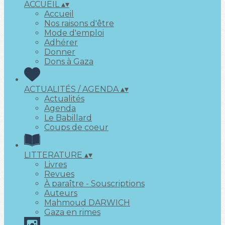
ACCUEIL
▴
▾
Accueil
Nos raisons d'être
Mode d'emploi
Adhérer
Donner
Dons à Gaza
ACTUALITÉS / AGENDA
▴
▾
Actualités
Agenda
Le Babillard
Coups de coeur
LITTERATURE
▴
▾
Livres
Revues
À paraître - Souscriptions
Auteurs
Mahmoud DARWICH
Gaza en rimes