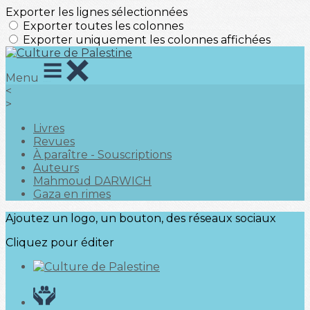
Exporter les lignes sélectionnées
Exporter toutes les colonnes
Exporter uniquement les colonnes affichées
Menu
<
>
Livres
Revues
À paraître - Souscriptions
Auteurs
Mahmoud DARWICH
Gaza en rimes
Ajoutez un logo, un bouton, des réseaux sociaux
Cliquez pour éditer