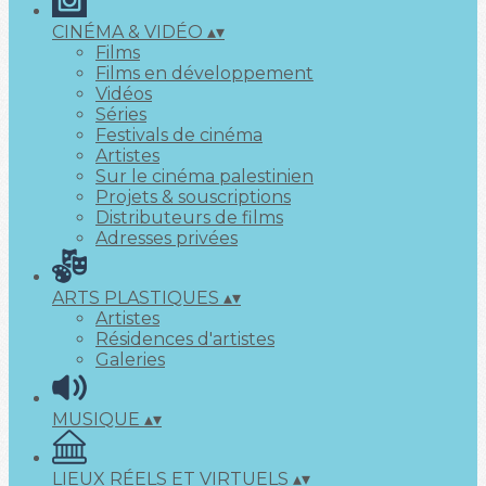
CINÉMA & VIDÉO
▴
▾
Films
Films en développement
Vidéos
Séries
Festivals de cinéma
Artistes
Sur le cinéma palestinien
Projets & souscriptions
Distributeurs de films
Adresses privées
ARTS PLASTIQUES
▴
▾
Artistes
Résidences d'artistes
Galeries
MUSIQUE
▴
▾
LIEUX RÉELS ET VIRTUELS
▴
▾