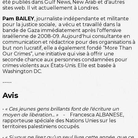
été publiés dans Gulf News, New Arab et d'autres
sites web. Il vit actuellement à Londres.
Pam BAILEY
, journaliste indépendante et militante
pour la justice sociale, a vécu et travaillé dans la
bande de Gaza immédiatement après l'offensive
israélienne de 2008-09. Aujourd'hui consultante en
communication et rédactrice pour des organisations à
but non lucratif, elle a également fondé “More Than
Our Crimes“, une initiative qui vise à offrir une
seconde chance aux personnes condamnées pour
crimes violents aux États-Unis. Elle est basée à
Washington DC.
-----
Avis
•
« Ces jeunes gens brillants font de l'écriture un
moyen de libération... »
- Francesca ALBANESE,
rapporteuse spéciale des Nations Unies sur les
territoires palestiniens occupés.
•
« Si vous ne lisez qu’un seul livre cette année, que ce