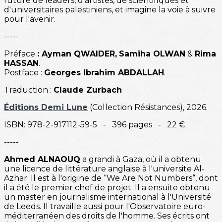
future de leaders, d'artistes, de scientifiques et
d'universitaires palestiniens, et imagine la voie à suivre
pour l'avenir.
-----
Préface
: Ayman QWAIDER,
Samiha OLWAN
&
Rima
HASSAN
.
Postface :
Georges Ibrahim ABDALLAH
.
Traduction :
Claude Zurbach
Éditions Demi Lune
(Collection Résistances), 2026.
ISBN: 978-2-917112-59-5 - 396 pages - 22 €
-----
Ahmed ALNAOUQ
a grandi à Gaza, où il a obtenu
une licence de littérature anglaise à l'universite Al-
Azhar. Il est à l'origine de “We Are Not Numbers“, dont
il a été le premier chef de projet. Il a ensuite obtenu
un master en journalisme international à l'Université
de Leeds. Il travaille aussi pour l'Observatoire euro-
méditerranéen des droits de l'homme. Ses écrits ont