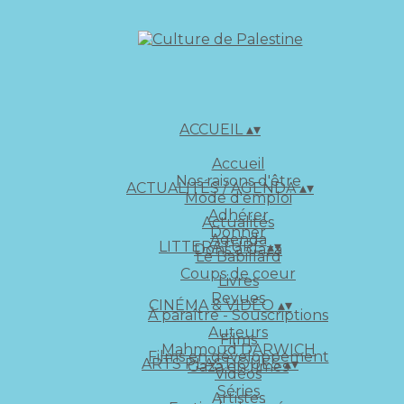
ACCUEIL
▴
▾
Accueil
Nos raisons d'être
ACTUALITÉS / AGENDA
▴
▾
Mode d'emploi
Adhérer
Actualités
Donner
Agenda
LITTERATURE
▴
▾
Dons à Gaza
Le Babillard
Coups de coeur
Livres
Revues
CINÉMA & VIDÉO
▴
▾
À paraître - Souscriptions
Auteurs
Films
Mahmoud DARWICH
Films en développement
ARTS PLASTIQUES
▴
▾
Gaza en rimes
Vidéos
Séries
Artistes