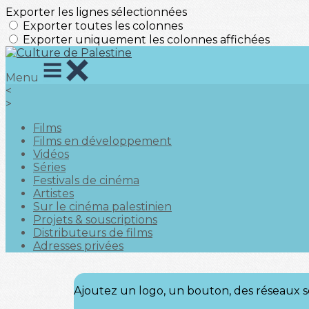
Exporter les lignes sélectionnées
Exporter toutes les colonnes
Exporter uniquement les colonnes affichées
Menu
<
>
Films
Films en développement
Vidéos
Séries
Festivals de cinéma
Artistes
Sur le cinéma palestinien
Projets & souscriptions
Distributeurs de films
Adresses privées
Ajoutez un logo, un bouton, des réseaux s