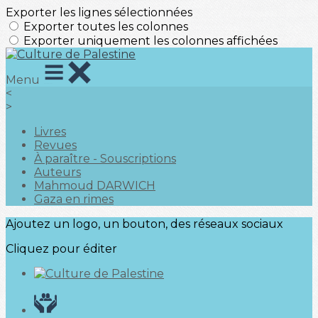
Exporter les lignes sélectionnées
Exporter toutes les colonnes
Exporter uniquement les colonnes affichées
Menu
<
>
Livres
Revues
À paraître - Souscriptions
Auteurs
Mahmoud DARWICH
Gaza en rimes
Ajoutez un logo, un bouton, des réseaux sociaux
Cliquez pour éditer