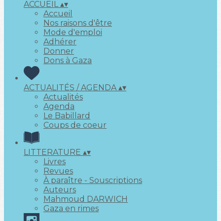
ACCUEIL
▴
▾
Accueil
Nos raisons d'être
Mode d'emploi
Adhérer
Donner
Dons à Gaza
ACTUALITÉS / AGENDA
▴
▾
Actualités
Agenda
Le Babillard
Coups de coeur
LITTERATURE
▴
▾
Livres
Revues
À paraître - Souscriptions
Auteurs
Mahmoud DARWICH
Gaza en rimes