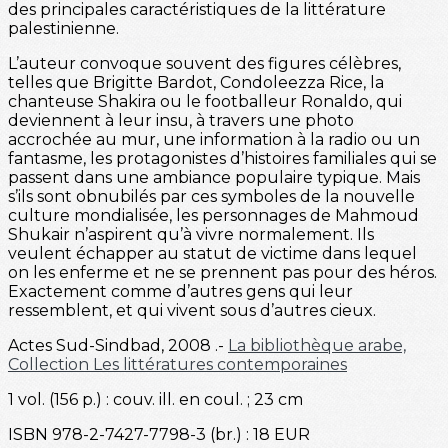
des principales caractéristiques de la littérature
palestinienne.
L’auteur convoque souvent des figures célèbres,
telles que Brigitte Bardot, Condoleezza Rice, la
chanteuse Shakira ou le footballeur Ronaldo, qui
deviennent à leur insu, à travers une photo
accrochée au mur, une information à la radio ou un
fantasme, les protagonistes d’histoires familiales qui se
passent dans une ambiance populaire typique. Mais
s’ils sont obnubilés par ces symboles de la nouvelle
culture mondialisée, les personnages de Mahmoud
Shukair n’aspirent qu’à vivre normalement. Ils
veulent échapper au statut de victime dans lequel
on les enferme et ne se prennent pas pour des héros.
Exactement comme d’autres gens qui leur
ressemblent, et qui vivent sous d’autres cieux.
Actes Sud-Sindbad, 2008 .-
La bibliothèque arabe,
Collection Les littératures contemporaines
1 vol. (156 p.) : couv. ill. en coul. ; 23 cm
ISBN 978-2-7427-7798-3 (br.) : 18 EUR