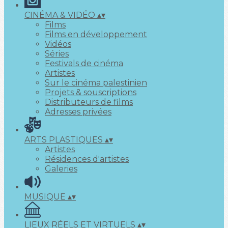
CINÉMA & VIDÉO
▴
▾
Films
Films en développement
Vidéos
Séries
Festivals de cinéma
Artistes
Sur le cinéma palestinien
Projets & souscriptions
Distributeurs de films
Adresses privées
ARTS PLASTIQUES
▴
▾
Artistes
Résidences d'artistes
Galeries
MUSIQUE
▴
▾
LIEUX RÉELS ET VIRTUELS
▴
▾