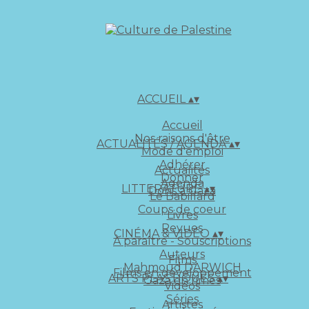
ACCUEIL
▴
▾
Accueil
Nos raisons d'être
ACTUALITÉS / AGENDA
▴
▾
Mode d'emploi
Adhérer
Actualités
Donner
Agenda
LITTERATURE
▴
▾
Dons à Gaza
Le Babillard
Coups de coeur
Livres
Revues
CINÉMA & VIDÉO
▴
▾
À paraître - Souscriptions
Auteurs
Films
Mahmoud DARWICH
Films en développement
ARTS PLASTIQUES
▴
▾
Gaza en rimes
Vidéos
Séries
Artistes