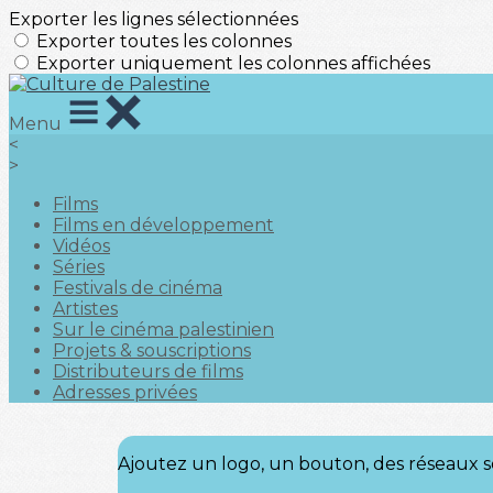
Exporter les lignes sélectionnées
Exporter toutes les colonnes
Exporter uniquement les colonnes affichées
Menu
<
>
Films
Films en développement
Vidéos
Séries
Festivals de cinéma
Artistes
Sur le cinéma palestinien
Projets & souscriptions
Distributeurs de films
Adresses privées
Ajoutez un logo, un bouton, des réseaux s