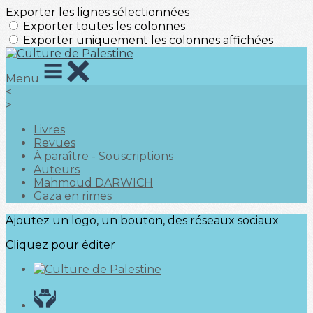
Exporter les lignes sélectionnées
Exporter toutes les colonnes
Exporter uniquement les colonnes affichées
Menu
<
>
Livres
Revues
À paraître - Souscriptions
Auteurs
Mahmoud DARWICH
Gaza en rimes
Ajoutez un logo, un bouton, des réseaux sociaux
Cliquez pour éditer