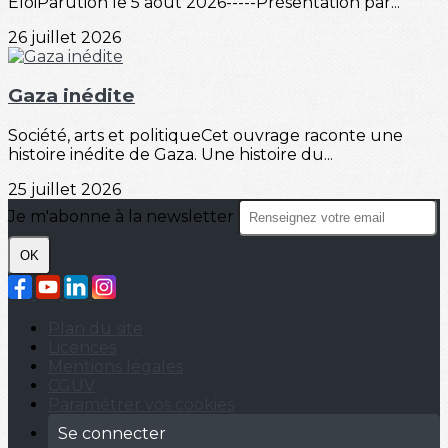
EloiParution le 5 août 2026-----Présentation par...
26 juillet 2026
Gaza inédite
Société, arts et politiqueCet ouvrage raconte une
histoire inédite de Gaza. Une histoire du...
25 juillet 2026
Je m'abonne à la newsletter
OK
Plan du site
Licences
Mentions légales
CGUV
Paramétrer vos cookies
Se connecter