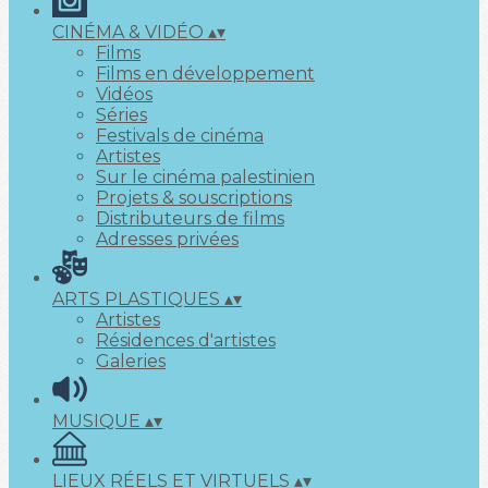
CINÉMA & VIDÉO
▴
▾
Films
Films en développement
Vidéos
Séries
Festivals de cinéma
Artistes
Sur le cinéma palestinien
Projets & souscriptions
Distributeurs de films
Adresses privées
ARTS PLASTIQUES
▴
▾
Artistes
Résidences d'artistes
Galeries
MUSIQUE
▴
▾
LIEUX RÉELS ET VIRTUELS
▴
▾