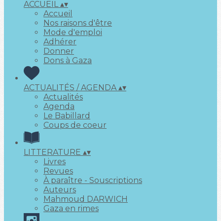
ACCUEIL
▴
▾
Accueil
Nos raisons d'être
Mode d'emploi
Adhérer
Donner
Dons à Gaza
ACTUALITÉS / AGENDA
▴
▾
Actualités
Agenda
Le Babillard
Coups de coeur
LITTERATURE
▴
▾
Livres
Revues
À paraître - Souscriptions
Auteurs
Mahmoud DARWICH
Gaza en rimes