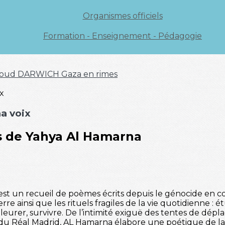
Organismes officiels
Formation - Enseignement - Pédagogie
oud DARWICH
Gaza en rimes
a voix
s de Yahya Al Hamarna
st un recueil de poèmes écrits depuis le génocide en c
re ainsi que les rituels fragiles de la vie quotidienne : 
pleurer, survivre. De l’intimité exiguë des tentes de dépla
 du Réal Madrid, AL Hamarna élabore une poétique de la 