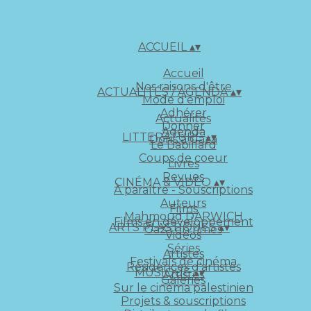
ACCUEIL
▴
▾
Accueil
Nos raisons d'être
ACTUALITÉS / AGENDA
▴
▾
Mode d'emploi
Adhérer
Actualités
Donner
Agenda
LITTERATURE
▴
▾
Dons à Gaza
Le Babillard
Coups de coeur
Livres
Revues
CINÉMA & VIDÉO
▴
▾
À paraître - Souscriptions
Auteurs
Films
Mahmoud DARWICH
Films en développement
ARTS PLASTIQUES
▴
▾
Gaza en rimes
Vidéos
Séries
Artistes
Festivals de cinéma
Résidences d'artistes
MUSIQUE
▴
▾
Artistes
Galeries
Sur le cinéma palestinien
Projets & souscriptions