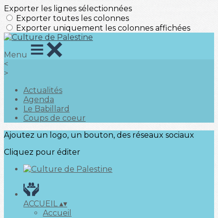
Exporter les lignes sélectionnées
Exporter toutes les colonnes
Exporter uniquement les colonnes affichées
Menu
<
>
Actualités
Agenda
Le Babillard
Coups de coeur
Ajoutez un logo, un bouton, des réseaux sociaux
Cliquez pour éditer
ACCUEIL
▴
▾
Accueil