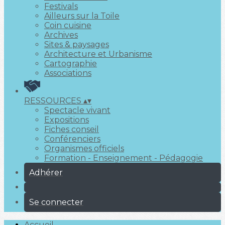
Festivals
Ailleurs sur la Toile
Coin cuisine
Archives
Sites & paysages
Architecture et Urbanisme
Cartographie
Associations
RESSOURCES
▴
▾
Spectacle vivant
Expositions
Fiches conseil
Conférenciers
Organismes officiels
Formation - Enseignement - Pédagogie
Adhérer
Se connecter
Accueil