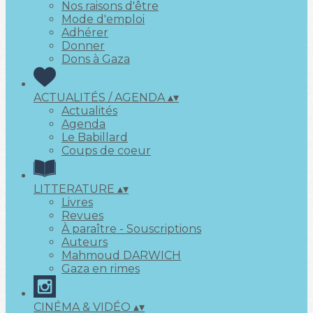
Nos raisons d'être
Mode d'emploi
Adhérer
Donner
Dons à Gaza
ACTUALITÉS / AGENDA
▴
▾
Actualités
Agenda
Le Babillard
Coups de coeur
LITTERATURE
▴
▾
Livres
Revues
À paraître - Souscriptions
Auteurs
Mahmoud DARWICH
Gaza en rimes
CINÉMA & VIDÉO
▴
▾