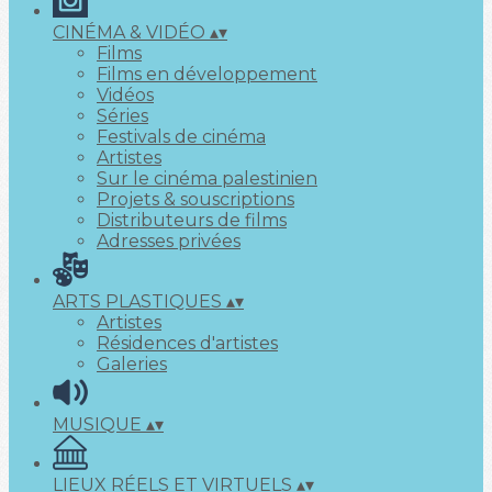
CINÉMA & VIDÉO
▴
▾
Films
Films en développement
Vidéos
Séries
Festivals de cinéma
Artistes
Sur le cinéma palestinien
Projets & souscriptions
Distributeurs de films
Adresses privées
ARTS PLASTIQUES
▴
▾
Artistes
Résidences d'artistes
Galeries
MUSIQUE
▴
▾
LIEUX RÉELS ET VIRTUELS
▴
▾