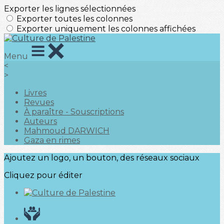
Exporter les lignes sélectionnées
Exporter toutes les colonnes
Exporter uniquement les colonnes affichées
Menu
<
>
Livres
Revues
À paraître - Souscriptions
Auteurs
Mahmoud DARWICH
Gaza en rimes
Ajoutez un logo, un bouton, des réseaux sociaux
Cliquez pour éditer