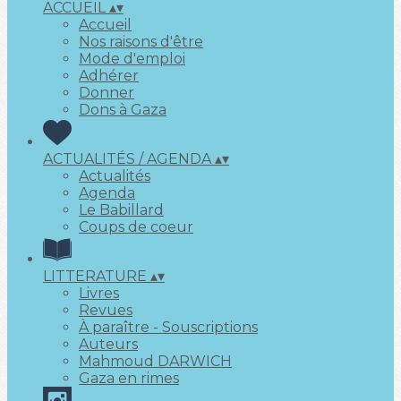
ACCUEIL
▴
▾
Accueil
Nos raisons d'être
Mode d'emploi
Adhérer
Donner
Dons à Gaza
ACTUALITÉS / AGENDA
▴
▾
Actualités
Agenda
Le Babillard
Coups de coeur
LITTERATURE
▴
▾
Livres
Revues
À paraître - Souscriptions
Auteurs
Mahmoud DARWICH
Gaza en rimes