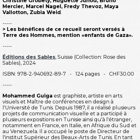
Christine Grobety, Huguette Junod, Bruno
Mercier, Marcel Nagel, Fredy Thevoz, Maya
Vallotton, Zubia Weid
.
-----
> Les bénéfices de ce recueil seront versés à
Terre des Hommes, mention «enfants de Gaza».
-----
Éditions des Sables
, Suisse (Collection: Rose des
Sables), 2024
ISBN: 978-2-940692-89-7 - 124 pages - CHF30.00
-----
Mohammed Guiga
est graphiste, artiste en arts
visuels et Maître de conférences en design à
l'Université de Tunis. Depuis 1987, il a réalisé plusieurs
projets de communication visuelle et a participé à
plusieurs expositions en Tunisie ainsi qu'à l'étranger,
notamment en France, en Italie, en Afrique du Sud et
au Venezuela. Il a occupé le poste de Directeur de
l'institut Supérieur des Beaux-Arts de Tunis. En tant