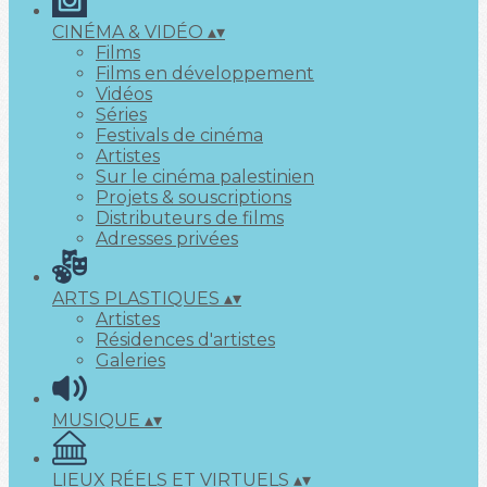
CINÉMA & VIDÉO
▴
▾
Films
Films en développement
Vidéos
Séries
Festivals de cinéma
Artistes
Sur le cinéma palestinien
Projets & souscriptions
Distributeurs de films
Adresses privées
ARTS PLASTIQUES
▴
▾
Artistes
Résidences d'artistes
Galeries
MUSIQUE
▴
▾
LIEUX RÉELS ET VIRTUELS
▴
▾