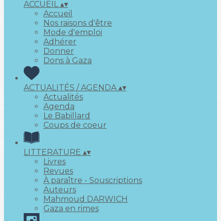
ACCUEIL
▴
▾
Accueil
Nos raisons d'être
Mode d'emploi
Adhérer
Donner
Dons à Gaza
ACTUALITÉS / AGENDA
▴
▾
Actualités
Agenda
Le Babillard
Coups de coeur
LITTERATURE
▴
▾
Livres
Revues
À paraître - Souscriptions
Auteurs
Mahmoud DARWICH
Gaza en rimes