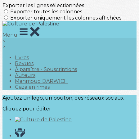
Exporter les lignes sélectionnées
Exporter toutes les colonnes
Exporter uniquement les colonnes affichées
Menu
<
>
Livres
Revues
À paraître - Souscriptions
Auteurs
Mahmoud DARWICH
Gaza en rimes
Ajoutez un logo, un bouton, des réseaux sociaux
Cliquez pour éditer