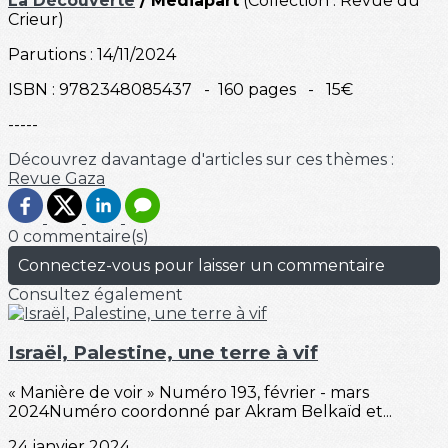
La Découverte
/ Mediapart
(Collection : Revue du
Crieur)
Parutions : 14/11/2024
ISBN : 9782348085437 - 160 pages - 15€
-----
Découvrez davantage d'articles sur ces thèmes :
Revue
Gaza
0 commentaire(s)
Connectez-vous pour laisser un commentaire
Consultez également
Israël, Palestine, une terre à vif
« Manière de voir » Numéro 193, février - mars
2024Numéro coordonné par Akram Belkaïd et...
24 janvier 2024