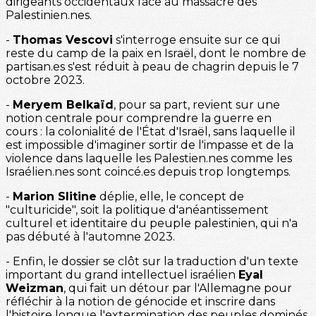
dirigeants occidentaux face au massacre des
Palestinien.nes.
-
Thomas Vescovi
s'interroge ensuite sur ce qui
reste du camp de la paix en Israël, dont le nombre de
partisan.es s'est réduit à peau de chagrin depuis le 7
octobre 2023.
-
Meryem Belkaïd
, pour sa part, revient sur une
notion centrale pour comprendre la guerre en
cours : la colonialité de l'État d'Israël, sans laquelle il
est impossible d'imaginer sortir de l'impasse et de la
violence dans laquelle les Palestien.nes comme les
Israélien.nes sont coincé.es depuis trop longtemps.
-
Marion Slitine
déplie, elle, le concept de
"culturicide", soit la politique d'anéantissement
culturel et identitaire du peuple palestinien, qui n'a
pas débuté à l'automne 2023.
- Enfin, le dossier se clôt sur la traduction d'un texte
important du grand intellectuel israélien
Eyal
Weizman
, qui fait un détour par l'Allemagne pour
réfléchir à la notion de génocide et inscrire dans
l'histoire longue l'extermination des peuples dominés.