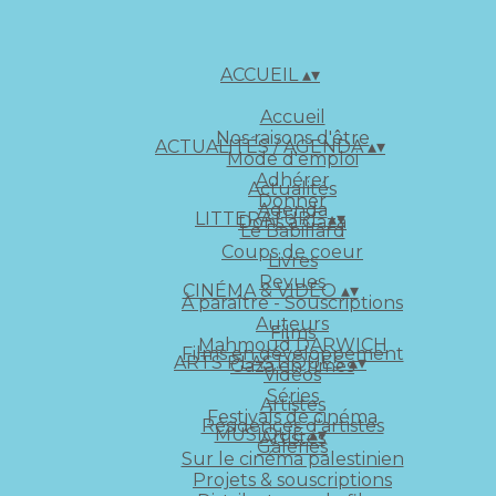
ACCUEIL
▴
▾
Accueil
Nos raisons d'être
ACTUALITÉS / AGENDA
▴
▾
Mode d'emploi
Adhérer
Actualités
Donner
Agenda
LITTERATURE
▴
▾
Dons à Gaza
Le Babillard
Coups de coeur
Livres
Revues
CINÉMA & VIDÉO
▴
▾
À paraître - Souscriptions
Auteurs
Films
Mahmoud DARWICH
Films en développement
ARTS PLASTIQUES
▴
▾
Gaza en rimes
Vidéos
Séries
Artistes
Festivals de cinéma
Résidences d'artistes
MUSIQUE
▴
▾
Artistes
Galeries
Sur le cinéma palestinien
Projets & souscriptions