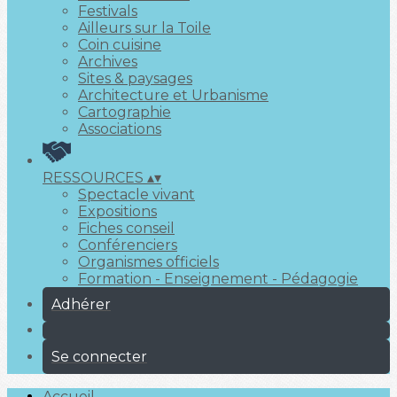
Festivals
Ailleurs sur la Toile
Coin cuisine
Archives
Sites & paysages
Architecture et Urbanisme
Cartographie
Associations
RESSOURCES
▴
▾
Spectacle vivant
Expositions
Fiches conseil
Conférenciers
Organismes officiels
Formation - Enseignement - Pédagogie
Adhérer
Se connecter
Accueil