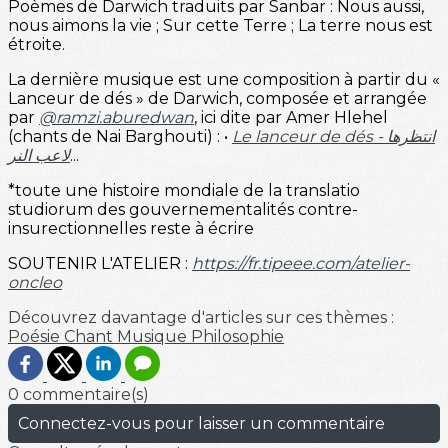
Poèmes de Darwich traduits par Sanbar : Nous aussi,
nous aimons la vie ; Sur cette Terre ; La terre nous est
étroite.
La dernière musique est une composition à partir du «
Lanceur de dés » de Darwich, composée et arrangée
par
@ramzi.aburedwan
, ici dite par Amer Hlehel
(chants de Nai Barghouti) : •
Le lanceur de dés - انتظرها
لاعب النر
...
*toute une histoire mondiale de la translatio
studiorum des gouvernementalités contre-
insurectionnelles reste à écrire
SOUTENIR L'ATELIER :
https://fr.tipeee.com/atelier-
oncleo
Découvrez davantage d'articles sur ces thèmes :
Poésie
Chant
Musique
Philosophie
0 commentaire(s)
Connectez-vous pour laisser un commentaire