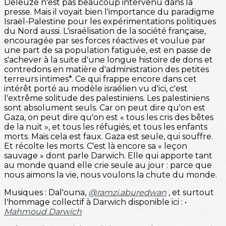
Deleuze n'est pas beaucoup intervenu dans la
presse. Mais il voyait bien l'importance du paradigme
Israël-Palestine pour les expérimentations politiques
du Nord aussi. L'israélisation de la société française,
encouragée par ses forces réactives et voulue par
une part de sa population fatiguée, est en passe de
s'achever à la suite d'une longue histoire de dons et
contredons en matière d'administration des petites
terreurs intimes*. Ce qui frappe encore dans cet
intérêt porté au modèle israélien vu d'ici, c'est
l'extrême solitude des palestiniens. Les palestiniens
sont absolument seuls. Car on peut dire qu'on est
Gaza, on peut dire qu'on est « tous les cris des bêtes
de la nuit », et tous les réfugiés, et tous les enfants
morts. Mais cela est faux. Gaza est seule, qui souffre.
Et récolte les morts. C'est là encore sa « leçon
sauvage » dont parle Darwich. Elle qui apporte tant
au monde quand elle crie seule au jour : parce que
nous aimons la vie, nous voulons la chute du monde.
Musiques : Dal'ouna,
@ramzi.aburedwan
, et surtout
l'hommage collectif à Darwich disponible ici : •
Mahmoud Darwich