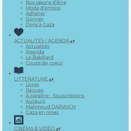
Nos raisons d'être
Mode d'emploi
Adhérer
Donner
Dons à Gaza
ACTUALITÉS / AGENDA
▴
▾
Actualités
Agenda
Le Babillard
Coups de coeur
LITTERATURE
▴
▾
Livres
Revues
À paraître - Souscriptions
Auteurs
Mahmoud DARWICH
Gaza en rimes
CINÉMA & VIDÉO
▴
▾