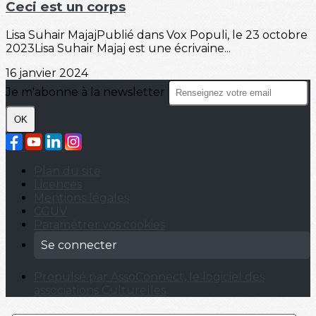
Ceci est un corps
Lisa Suhair MajajPublié dans Vox Populi, le 23 octobre
2023Lisa Suhair Majaj est une écrivaine...
16 janvier 2024
Je m'abonne à la newsletter
OK
Plan du site
Licences
Mentions légales
CGUV
Paramétrer vos cookies
Se connecter
Propulsé par AssoConnect, le logiciel des
associations Culturelles