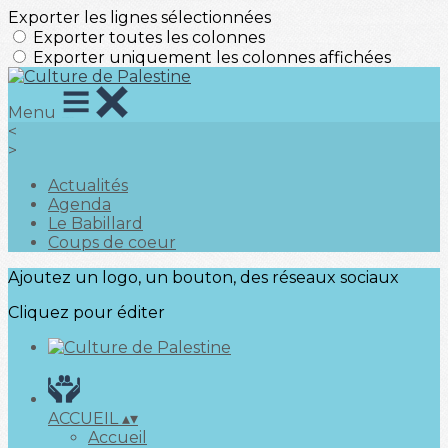
Exporter les lignes sélectionnées
Exporter toutes les colonnes
Exporter uniquement les colonnes affichées
Menu
<
>
Actualités
Agenda
Le Babillard
Coups de coeur
Ajoutez un logo, un bouton, des réseaux sociaux
Cliquez pour éditer
ACCUEIL
▴
▾
Accueil