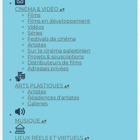
CINÉMA & VIDÉO
▴
▾
Films
Films en développement
Vidéos
Séries
Festivals de cinéma
Artistes
Sur le cinéma palestinien
Projets & souscriptions
Distributeurs de films
Adresses privées
ARTS PLASTIQUES
▴
▾
Artistes
Résidences d'artistes
Galeries
MUSIQUE
▴
▾
LIEUX RÉELS ET VIRTUELS
▴
▾