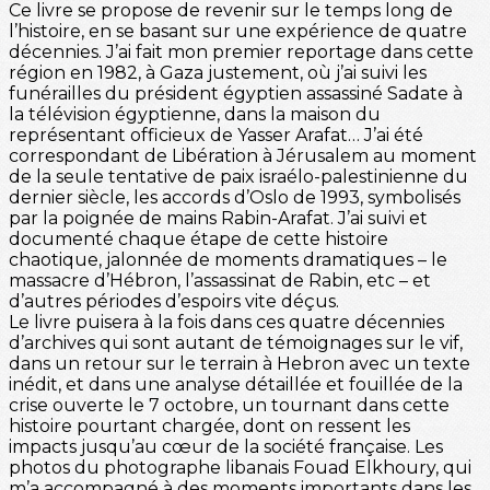
Ce livre se propose de revenir sur le temps long de
l’histoire, en se basant sur une expérience de quatre
décennies. J’ai fait mon premier reportage dans cette
région en 1982, à Gaza justement, où j’ai suivi les
funérailles du président égyptien assassiné Sadate à
la télévision égyptienne, dans la maison du
représentant officieux de Yasser Arafat… J’ai été
correspondant de Libération à Jérusalem au moment
de la seule tentative de paix israélo-palestinienne du
dernier siècle, les accords d’Oslo de 1993, symbolisés
par la poignée de mains Rabin-Arafat. J’ai suivi et
documenté chaque étape de cette histoire
chaotique, jalonnée de moments dramatiques – le
massacre d’Hébron, l’assassinat de Rabin, etc – et
d’autres périodes d’espoirs vite déçus.
Le livre puisera à la fois dans ces quatre décennies
d’archives qui sont autant de témoignages sur le vif,
dans un retour sur le terrain à Hebron avec un texte
inédit, et dans une analyse détaillée et fouillée de la
crise ouverte le 7 octobre, un tournant dans cette
histoire pourtant chargée, dont on ressent les
impacts jusqu’au cœur de la société française. Les
photos du photographe libanais Fouad Elkhoury, qui
m’a accompagné à des moments importants dans les