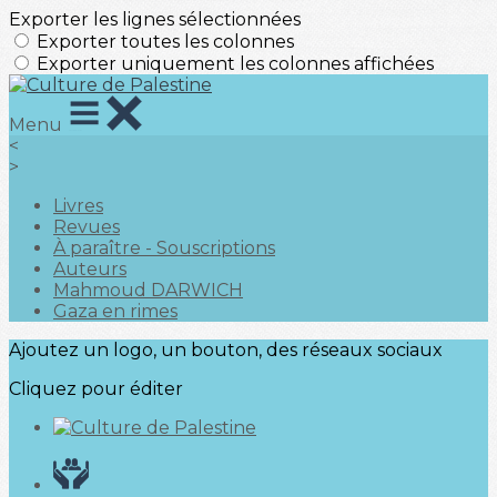
Exporter les lignes sélectionnées
Exporter toutes les colonnes
Exporter uniquement les colonnes affichées
Menu
<
>
Livres
Revues
À paraître - Souscriptions
Auteurs
Mahmoud DARWICH
Gaza en rimes
Ajoutez un logo, un bouton, des réseaux sociaux
Cliquez pour éditer