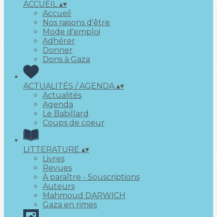
ACCUEIL
▴
▾
Accueil
Nos raisons d'être
Mode d'emploi
Adhérer
Donner
Dons à Gaza
ACTUALITÉS / AGENDA
▴
▾
Actualités
Agenda
Le Babillard
Coups de coeur
LITTERATURE
▴
▾
Livres
Revues
À paraître - Souscriptions
Auteurs
Mahmoud DARWICH
Gaza en rimes