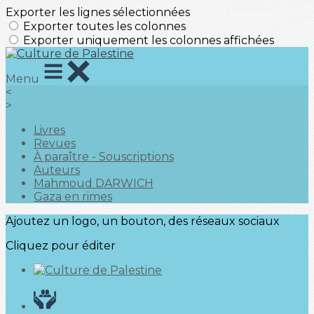
Exporter les lignes sélectionnées
Exporter toutes les colonnes
Exporter uniquement les colonnes affichées
Menu
<
>
Livres
Revues
À paraître - Souscriptions
Auteurs
Mahmoud DARWICH
Gaza en rimes
Ajoutez un logo, un bouton, des réseaux sociaux
Cliquez pour éditer