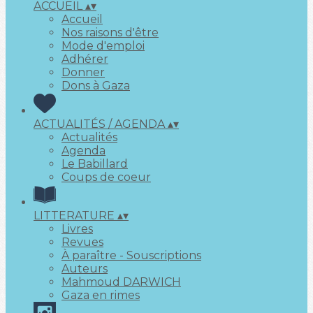
ACCUEIL
▴
▾
Accueil
Nos raisons d'être
Mode d'emploi
Adhérer
Donner
Dons à Gaza
ACTUALITÉS / AGENDA
▴
▾
Actualités
Agenda
Le Babillard
Coups de coeur
LITTERATURE
▴
▾
Livres
Revues
À paraître - Souscriptions
Auteurs
Mahmoud DARWICH
Gaza en rimes