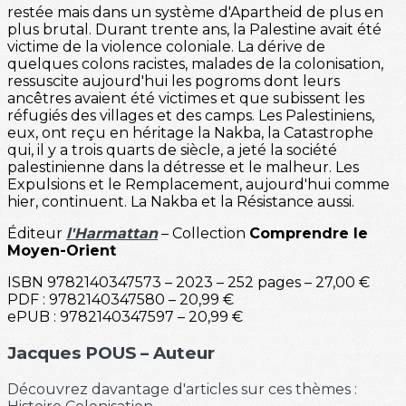
restée mais dans un système d'Apartheid de plus en
plus brutal. Durant trente ans, la Palestine avait été
victime de la violence coloniale. La dérive de
quelques colons racistes, malades de la colonisation,
ressuscite aujourd'hui les pogroms dont leurs
ancêtres avaient été victimes et que subissent les
réfugiés des villages et des camps. Les Palestiniens,
eux, ont reçu en héritage la Nakba, la Catastrophe
qui, il y a trois quarts de siècle, a jeté la société
palestinienne dans la détresse et le malheur. Les
Expulsions et le Remplacement, aujourd'hui comme
hier, continuent. La Nakba et la Résistance aussi.
Éditeur
l'Harmattan
– Collection
Comprendre le
Moyen-Orient
ISBN 9782140347573 – 2023 – 252 pages – 27,00 €
PDF : 9782140347580 – 20,99 €
ePUB : 9782140347597 – 20,99 €
Jacques POUS – Auteur
Découvrez davantage d'articles sur ces thèmes :