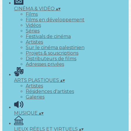
CINÉMA & VIDÉO
▴
▾
Films
Films en développement
Vidéos
Séries
Festivals de cinéma
Artistes
Sur le cinéma palestinien
Projets & souscriptions
Distributeurs de films
Adresses privées
ARTS PLASTIQUES
▴
▾
Artistes
Résidences d'artistes
Galeries
MUSIQUE
▴
▾
LIEUX RÉELS ET VIRTUELS
▴
▾