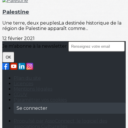
Palestine
Une terre, deux peuplesLa destinée historique de la
région de Palestine apparaît comme...
12 février 2021
Je m'abonne à la newsletter
OK
Plan du site
Licences
Mentions légales
CGUV
Paramétrer vos cookies
Se connecter
Propulsé par AssoConnect, le logiciel des
associations Culturelles