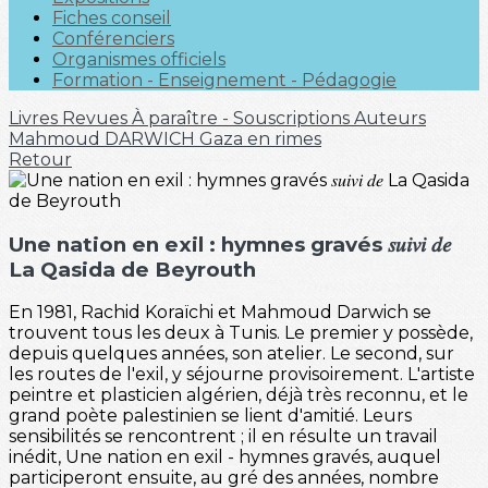
Fiches conseil
Conférenciers
Organismes officiels
Formation - Enseignement - Pédagogie
Livres
Revues
À paraître - Souscriptions
Auteurs
Mahmoud DARWICH
Gaza en rimes
Retour
Une nation en exil : hymnes gravés 𝑠𝑢𝑖𝑣𝑖 𝑑𝑒
La Qasida de Beyrouth
En 1981, Rachid Koraïchi et Mahmoud Darwich se
trouvent tous les deux à Tunis. Le premier y possède,
depuis quelques années, son atelier. Le second, sur
les routes de l'exil, y séjourne provisoirement. L'artiste
peintre et plasticien algérien, déjà très reconnu, et le
grand poète palestinien se lient d'amitié. Leurs
sensibilités se rencontrent ; il en résulte un travail
inédit, Une nation en exil - hymnes gravés, auquel
participeront ensuite, au gré des années, nombre