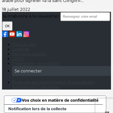
arabe pour signifier «à la Saint Glinglin»....
18 juillet 2022
Je m'abonne à la newsletter
OK
Plan du site
Licences
Mentions légales
CGUV
Paramétrer vos cookies
Se connecter
Propulsé par AssoConnect, le logiciel des
associations Culturelles
Vos choix en matière de confidentialité
Notification lors de la collecte