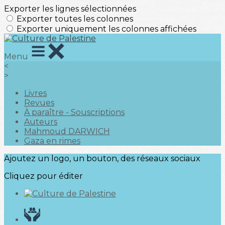
Exporter les lignes sélectionnées
Exporter toutes les colonnes
Exporter uniquement les colonnes affichées
Menu
<
>
Livres
Revues
À paraître - Souscriptions
Auteurs
Mahmoud DARWICH
Gaza en rimes
Ajoutez un logo, un bouton, des réseaux sociaux
Cliquez pour éditer