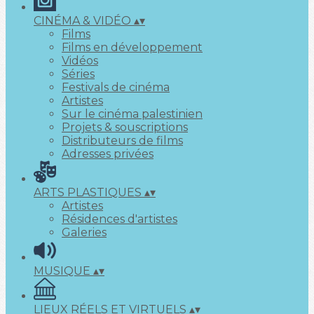
CINÉMA & VIDÉO
▴
▾
Films
Films en développement
Vidéos
Séries
Festivals de cinéma
Artistes
Sur le cinéma palestinien
Projets & souscriptions
Distributeurs de films
Adresses privées
ARTS PLASTIQUES
▴
▾
Artistes
Résidences d'artistes
Galeries
MUSIQUE
▴
▾
LIEUX RÉELS ET VIRTUELS
▴
▾