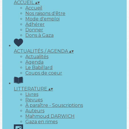
ACCUEIL
▴
▾
Accueil
Nos raisons d'être
Mode d'emploi
Adhérer
Donner
Dons à Gaza
ACTUALITÉS / AGENDA
▴
▾
Actualités
Agenda
Le Babillard
Coups de coeur
LITTERATURE
▴
▾
Livres
Revues
À paraître - Souscriptions
Auteurs
Mahmoud DARWICH
Gaza en rimes