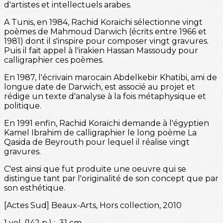
d'artistes et intellectuels arabes.
A Tunis, en 1984, Rachid Koraïchi sélectionne vingt
poèmes de Mahmoud Darwich (écrits entre 1966 et
1981) dont il s'inspire pour composer vingt gravures.
Puis il fait appel à l'irakien Hassan Massoudy pour
calligraphier ces poèmes.
En 1987, l'écrivain marocain Abdelkebir Khatibi, ami de
longue date de Darwich, est associé au projet et
rédige un texte d'analyse à la fois métaphysique et
politique.
En 1991 enfin, Rachid Koraïchi demande à l'égyptien
Kamel Ibrahim de calligraphier le long poème La
Qasida de Beyrouth pour lequel il réalise vingt
gravures.
C'est ainsi que fut produite une oeuvre qui se
distingue tant par l'originalité de son concept que par
son esthétique.
[Actes Sud] Beaux-Arts, Hors collection, 2010
1 vol. (142 p.) ; 31 cm