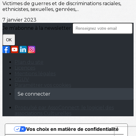
Victimes de guerres et de discriminations raciales,
ethnicistes, sexuelles, genrées,...
7 janvier 2023
Je m'abonne à la newsletter
OK
Plan du site
Licences
Mentions légales
CGUV
Paramétrer vos cookies
Se connecter
Propulsé par AssoConnect, le logiciel des
associations Culturelles
Vos choix en matière de confidentialité