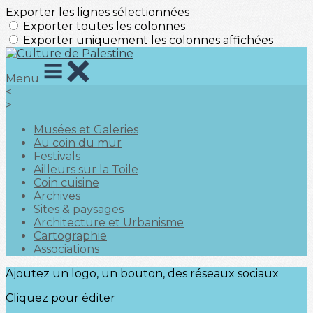
Exporter les lignes sélectionnées
Exporter toutes les colonnes
Exporter uniquement les colonnes affichées
Menu
<
>
Musées et Galeries
Au coin du mur
Festivals
Ailleurs sur la Toile
Coin cuisine
Archives
Sites & paysages
Architecture et Urbanisme
Cartographie
Associations
Ajoutez un logo, un bouton, des réseaux sociaux
Cliquez pour éditer