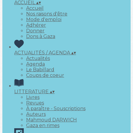
ACCUEIL
▴
▾
Accueil
Nos raisons d'être
Mode d'emploi
Adhérer
Donner
Dons à Gaza
ACTUALITÉS / AGENDA
▴
▾
Actualités
Agenda
Le Babillard
Coups de coeur
LITTERATURE
▴
▾
Livres
Revues
À paraître - Souscriptions
Auteurs
Mahmoud DARWICH
Gaza en rimes