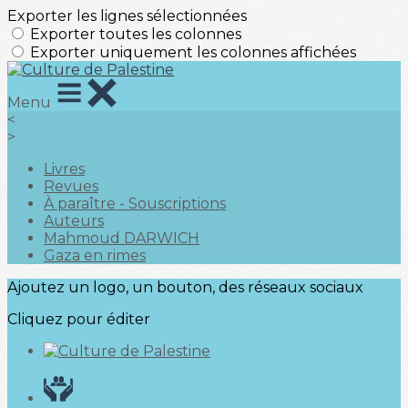
Exporter les lignes sélectionnées
Exporter toutes les colonnes
Exporter uniquement les colonnes affichées
Menu
<
>
Livres
Revues
À paraître - Souscriptions
Auteurs
Mahmoud DARWICH
Gaza en rimes
Ajoutez un logo, un bouton, des réseaux sociaux
Cliquez pour éditer