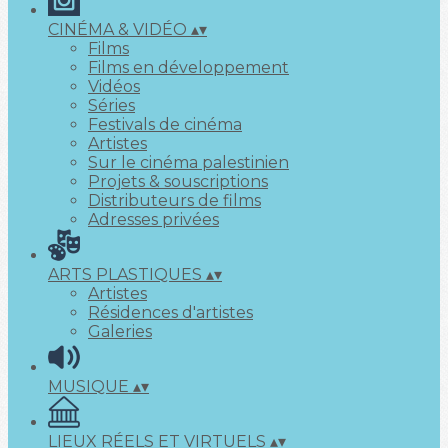
CINÉMA & VIDÉO
▴
▾
Films
Films en développement
Vidéos
Séries
Festivals de cinéma
Artistes
Sur le cinéma palestinien
Projets & souscriptions
Distributeurs de films
Adresses privées
ARTS PLASTIQUES
▴
▾
Artistes
Résidences d'artistes
Galeries
MUSIQUE
▴
▾
LIEUX RÉELS ET VIRTUELS
▴
▾