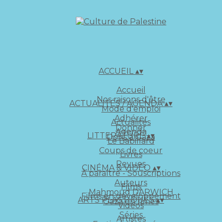
ACCUEIL
▴
▾
Accueil
Nos raisons d'être
ACTUALITÉS / AGENDA
▴
▾
Mode d'emploi
Adhérer
Actualités
Donner
Agenda
LITTERATURE
▴
▾
Dons à Gaza
Le Babillard
Coups de coeur
Livres
Revues
CINÉMA & VIDÉO
▴
▾
À paraître - Souscriptions
Auteurs
Films
Mahmoud DARWICH
Films en développement
ARTS PLASTIQUES
▴
▾
Gaza en rimes
Vidéos
Séries
Artistes