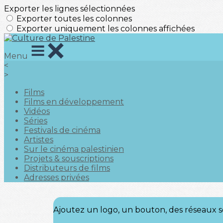
Exporter les lignes sélectionnées
Exporter toutes les colonnes
Exporter uniquement les colonnes affichées
Menu
<
>
Films
Films en développement
Vidéos
Séries
Festivals de cinéma
Artistes
Sur le cinéma palestinien
Projets & souscriptions
Distributeurs de films
Adresses privées
Ajoutez un logo, un bouton, des réseaux s