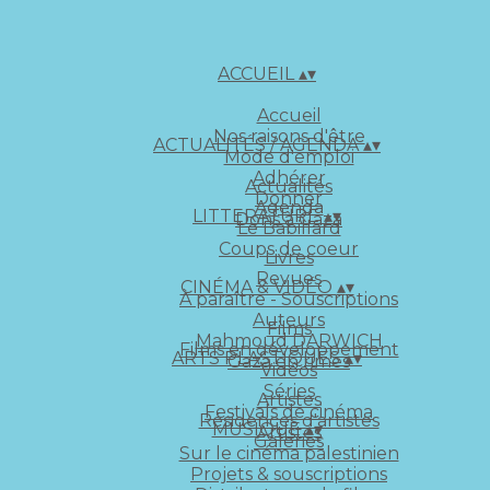
ACCUEIL
▴
▾
Accueil
Nos raisons d'être
ACTUALITÉS / AGENDA
▴
▾
Mode d'emploi
Adhérer
Actualités
Donner
Agenda
LITTERATURE
▴
▾
Dons à Gaza
Le Babillard
Coups de coeur
Livres
Revues
CINÉMA & VIDÉO
▴
▾
À paraître - Souscriptions
Auteurs
Films
Mahmoud DARWICH
Films en développement
ARTS PLASTIQUES
▴
▾
Gaza en rimes
Vidéos
Séries
Artistes
Festivals de cinéma
Résidences d'artistes
MUSIQUE
▴
▾
Artistes
Galeries
Sur le cinéma palestinien
Projets & souscriptions