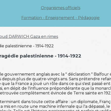
Organismes officiels
Formation - Enseignement - Pédagogie
oud DARWICH
Gaza en rimes
 tragédie palestinienne - 1914-1922
gouvernement anglais avec la " déclaration " Balfour é
ns depuis plus de quatre-vingts ans. Sans prétendre ref
e que la France a joué un rôle dans ce qui s'est passé entr
i, en dépit de l'influence prépondérante que la monarch
st retrouvée complètement évincée de Terre sainte en 192
erminant dans toute cette affaire : un diplomate, Fran
a mis en route une machine infernale qui l'a dépassé, l