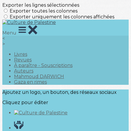
Exporter les lignes sélectionnées
Exporter toutes les colonnes
Exporter uniquement les colonnes affichées
Menu
<
>
Livres
Revues
À paraître - Souscriptions
Auteurs
Mahmoud DARWICH
Gaza en rimes
Ajoutez un logo, un bouton, des réseaux sociaux
Cliquez pour éditer