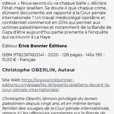
odieux. « Nous savons où va chaque balle », déclare
l'état-major israélien. Se doute-il que chaque crime,
dûment documenté, est rapporté à la Cour pénale
internationale ? Un travail médicolégal opiniâtre et
confidentiel commencé en 2014 qui permet aux
victimes palestiniennes et notamment de la Bande de
Gaza d'être aujourd'hui partie prenante à l'enquête
qui va s'ouvrir à La Haye.
Éditeur
Érick Bonnier Éditions
ISBN 9782367602141 - 2020 - 128 pages - 145x 190 -
15,00 € - français
Christophe OBERLIN
, Auteur
Site Web
https://www.erickbonnier-
editions.com/essais/les-dirigeants-israéliens-devant-la-
cour-pénale-internationale/
Christophe Oberlin, témoin privilégié du terrain
palestinien depuis vingt ans, et en même temps
familier des rouages de la Cour pénale internationale,
retrace ici les offensives sanglantes sur la Bande de