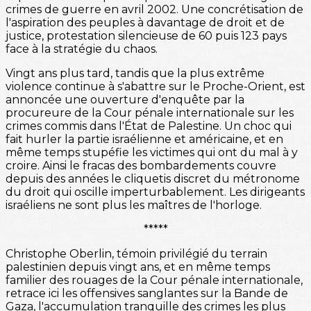
crimes de guerre en avril 2002. Une concrétisation de
l'aspiration des peuples à davantage de droit et de
justice, protestation silencieuse de 60 puis 123 pays
face à la stratégie du chaos.
Vingt ans plus tard, tandis que la plus extrême
violence continue à s'abattre sur le Proche-Orient, est
annoncée une ouverture d'enquête par la
procureure de la Cour pénale internationale sur les
crimes commis dans l'État de Palestine. Un choc qui
fait hurler la partie israélienne et américaine, et en
même temps stupéfie les victimes qui ont du mal à y
croire. Ainsi le fracas des bombardements couvre
depuis des années le cliquetis discret du métronome
du droit qui oscille imperturbablement. Les dirigeants
israéliens ne sont plus les maîtres de l'horloge.
*****
Christophe Oberlin, témoin privilégié du terrain
palestinien depuis vingt ans, et en même temps
familier des rouages de la Cour pénale internationale,
retrace ici les offensives sanglantes sur la Bande de
Gaza, l'accumulation tranquille des crimes les plus