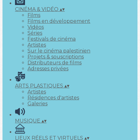
CINÉMA & VIDÉO
▴
▾
Films
Films en développement
Vidéos
Séries
Festivals de cinéma
Artistes
Sur le cinéma palestinien
Projets & souscriptions
Distributeurs de films
Adresses privées
ARTS PLASTIQUES
▴
▾
Artistes
Résidences d'artistes
Galeries
MUSIQUE
▴
▾
LIEUX RÉELS ET VIRTUELS
▴
▾