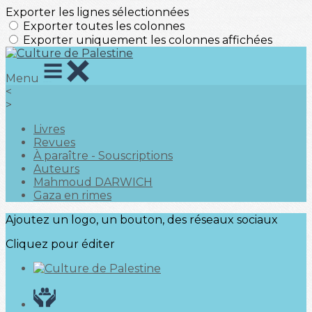
Exporter les lignes sélectionnées
Exporter toutes les colonnes
Exporter uniquement les colonnes affichées
Menu
<
>
Livres
Revues
À paraître - Souscriptions
Auteurs
Mahmoud DARWICH
Gaza en rimes
Ajoutez un logo, un bouton, des réseaux sociaux
Cliquez pour éditer