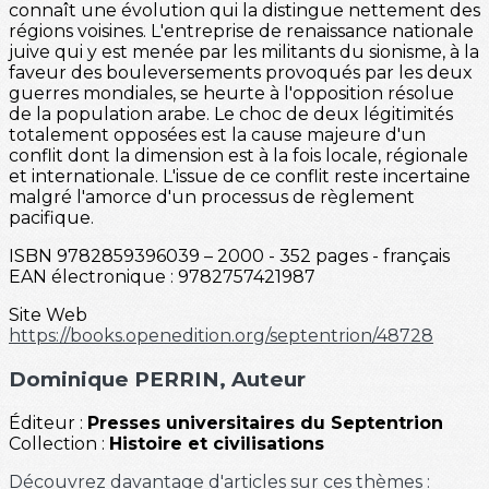
connaît une évolution qui la distingue nettement des
régions voisines. L'entreprise de renaissance nationale
juive qui y est menée par les militants du sionisme, à la
faveur des bouleversements provoqués par les deux
guerres mondiales, se heurte à l'opposition résolue
de la population arabe. Le choc de deux légitimités
totalement opposées est la cause majeure d'un
conflit dont la dimension est à la fois locale, régionale
et internationale. L'issue de ce conflit reste incertaine
malgré l'amorce d'un processus de règlement
pacifique.
ISBN 9782859396039 – 2000 - 352 pages - français
EAN électronique : 9782757421987
Site Web
https://books.openedition.org/septentrion/48728
Dominique PERRIN
, Auteur
Éditeur :
Presses universitaires du Septentrion
Collection :
Histoire et civilisations
Découvrez davantage d'articles sur ces thèmes :