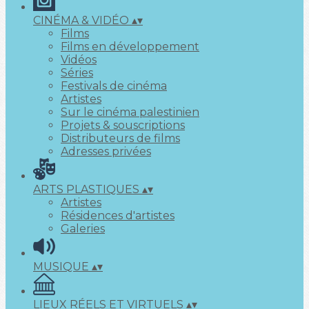
CINÉMA & VIDÉO
▴
▾
Films
Films en développement
Vidéos
Séries
Festivals de cinéma
Artistes
Sur le cinéma palestinien
Projets & souscriptions
Distributeurs de films
Adresses privées
ARTS PLASTIQUES
▴
▾
Artistes
Résidences d'artistes
Galeries
MUSIQUE
▴
▾
LIEUX RÉELS ET VIRTUELS
▴
▾