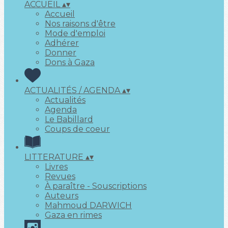
ACCUEIL
▴
▾
Accueil
Nos raisons d'être
Mode d'emploi
Adhérer
Donner
Dons à Gaza
ACTUALITÉS / AGENDA
▴
▾
Actualités
Agenda
Le Babillard
Coups de coeur
LITTERATURE
▴
▾
Livres
Revues
À paraître - Souscriptions
Auteurs
Mahmoud DARWICH
Gaza en rimes