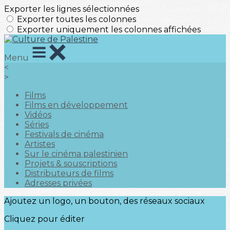
Exporter les lignes sélectionnées
Exporter toutes les colonnes
Exporter uniquement les colonnes affichées
Menu
<
>
Films
Films en développement
Vidéos
Séries
Festivals de cinéma
Artistes
Sur le cinéma palestinien
Projets & souscriptions
Distributeurs de films
Adresses privées
Ajoutez un logo, un bouton, des réseaux sociaux
Cliquez pour éditer