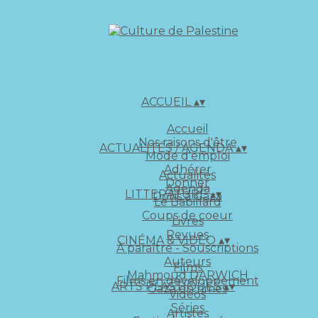
ACCUEIL
▴
▾
Accueil
Nos raisons d'être
ACTUALITÉS / AGENDA
▴
▾
Mode d'emploi
Adhérer
Actualités
Donner
Agenda
LITTERATURE
▴
▾
Dons à Gaza
Le Babillard
Coups de coeur
Livres
Revues
CINÉMA & VIDÉO
▴
▾
À paraître - Souscriptions
Auteurs
Films
Mahmoud DARWICH
Films en développement
ARTS PLASTIQUES
▴
▾
Gaza en rimes
Vidéos
Séries
Artistes