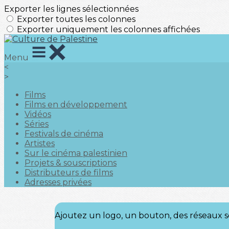
Exporter les lignes sélectionnées
Exporter toutes les colonnes
Exporter uniquement les colonnes affichées
Menu
<
>
Films
Films en développement
Vidéos
Séries
Festivals de cinéma
Artistes
Sur le cinéma palestinien
Projets & souscriptions
Distributeurs de films
Adresses privées
Ajoutez un logo, un bouton, des réseaux s