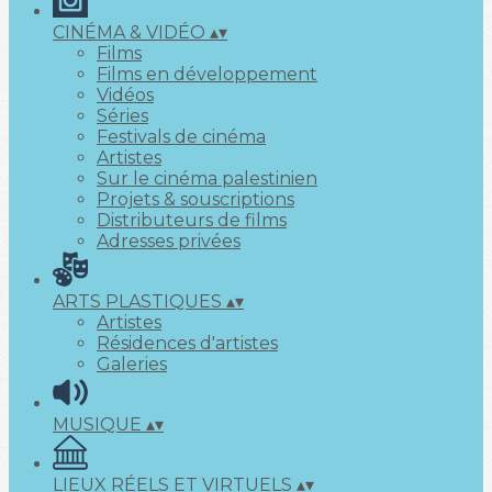
CINÉMA & VIDÉO
▴
▾
Films
Films en développement
Vidéos
Séries
Festivals de cinéma
Artistes
Sur le cinéma palestinien
Projets & souscriptions
Distributeurs de films
Adresses privées
ARTS PLASTIQUES
▴
▾
Artistes
Résidences d'artistes
Galeries
MUSIQUE
▴
▾
LIEUX RÉELS ET VIRTUELS
▴
▾