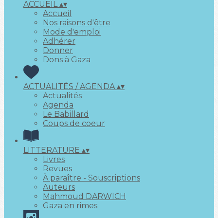
ACCUEIL
▴
▾
Accueil
Nos raisons d'être
Mode d'emploi
Adhérer
Donner
Dons à Gaza
ACTUALITÉS / AGENDA
▴
▾
Actualités
Agenda
Le Babillard
Coups de coeur
LITTERATURE
▴
▾
Livres
Revues
À paraître - Souscriptions
Auteurs
Mahmoud DARWICH
Gaza en rimes