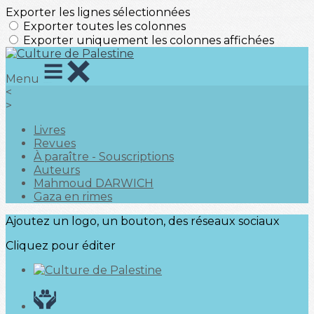
Exporter les lignes sélectionnées
Exporter toutes les colonnes
Exporter uniquement les colonnes affichées
Menu
<
>
Livres
Revues
À paraître - Souscriptions
Auteurs
Mahmoud DARWICH
Gaza en rimes
Ajoutez un logo, un bouton, des réseaux sociaux
Cliquez pour éditer