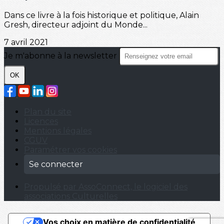
Dans ce livre à la fois historique et politique, Alain
Gresh, directeur adjoint du Monde...
7 avril 2021
Je m'abonne à la newsletter
OK
Plan du site
Licences
Mentions légales
CGUV
Paramétrer vos cookies
Se connecter
Propulsé par AssoConnect, le logiciel des
associations Culturelles
Vos choix en matière de confidentialité