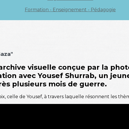
Formation - Enseignement - Pédagogie
Gaza"
archive visuelle conçue par la ph
ration avec
Yousef Shurrab
, un jeun
rès plusieurs mois de guerre.
oix, celle de Yousef, à travers laquelle résonnent les thè