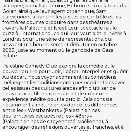
Hanna, Diana, Khalil, Ebaa, originaires de Haïfa
occupée, Ramallah, Jénine, Hébron et du plateau du
Golan, ainsi que leur agent britannique, Sam,
parviennent à franchir les postes de contrôle et les
frontières pour se produire dans des théâtres à
travers la Palestine et Israël. Leur spectacle fait le
buzz à l'international, ce qui leur vaut d'être invités à
Londres pour une série de représentations, qui
devaient malheureusement débuter en octobre
2023, juste au moment où le génocide de Gaza
éclate.
Palestine Comedy Club explore la comédie et le
pouvoir du rire pour unir, libérer, interpeller et guérir.
Au départ, nous voyons comment les comédiens
mélangent les traditions comiques occidentales avec
celles issues des cultures arabes afin d'utiliser de
nouveaux outils d'expression et de créer une
expérience inédite pour le public. Cela consiste
notamment à mettre en évidence les différences
entre les « Westbankers » (Palestinien·nes
desTerritoires occupés) et les « 48ers »
(Palestinien·nes de citoyenneté israélienne), à
encourager des réflexions ouvertes et franches, et à