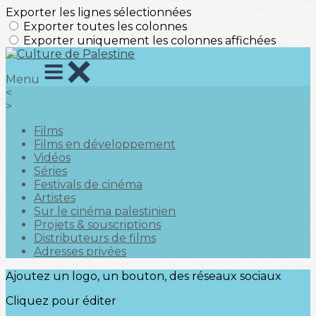
Exporter les lignes sélectionnées
Exporter toutes les colonnes
Exporter uniquement les colonnes affichées
Menu
<
>
Films
Films en développement
Vidéos
Séries
Festivals de cinéma
Artistes
Sur le cinéma palestinien
Projets & souscriptions
Distributeurs de films
Adresses privées
Ajoutez un logo, un bouton, des réseaux sociaux
Cliquez pour éditer