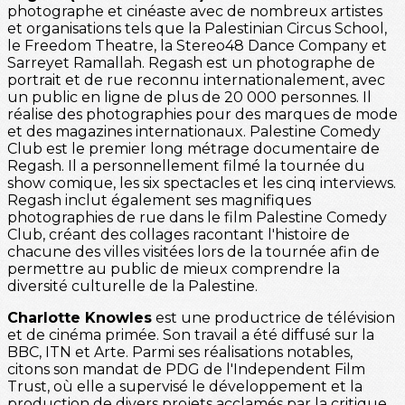
photographe et cinéaste avec de nombreux artistes
et organisations tels que la Palestinian Circus School,
le Freedom Theatre, la Stereo48 Dance Company et
Sarreyet Ramallah. Regash est un photographe de
portrait et de rue reconnu internationalement, avec
un public en ligne de plus de 20 000 personnes. Il
réalise des photographies pour des marques de mode
et des magazines internationaux. Palestine Comedy
Club est le premier long métrage documentaire de
Regash. Il a personnellement filmé la tournée du
show comique, les six spectacles et les cinq interviews.
Regash inclut également ses magnifiques
photographies de rue dans le film Palestine Comedy
Club, créant des collages racontant l'histoire de
chacune des villes visitées lors de la tournée afin de
permettre au public de mieux comprendre la
diversité culturelle de la Palestine.
Charlotte Knowles
est une productrice de télévision
et de cinéma primée. Son travail a été diffusé sur la
BBC, ITN et Arte. Parmi ses réalisations notables,
citons son mandat de PDG de l'Independent Film
Trust, où elle a supervisé le développement et la
production de divers projets acclamés par la critique,