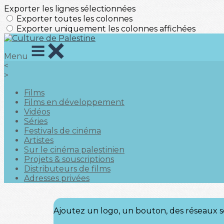
Exporter les lignes sélectionnées
Exporter toutes les colonnes
Exporter uniquement les colonnes affichées
Menu
<
>
Films
Films en développement
Vidéos
Séries
Festivals de cinéma
Artistes
Sur le cinéma palestinien
Projets & souscriptions
Distributeurs de films
Adresses privées
Ajoutez un logo, un bouton, des réseaux s