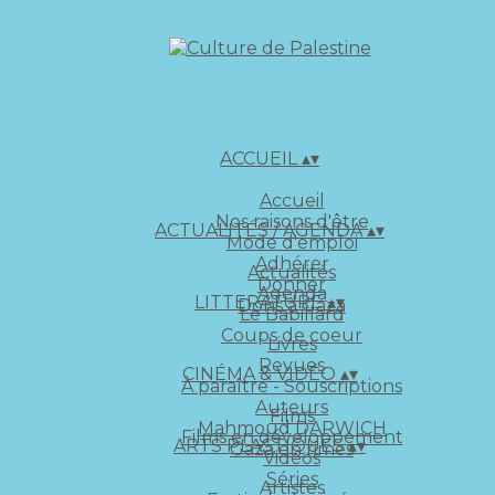
ACCUEIL
▴
▾
Accueil
Nos raisons d'être
ACTUALITÉS / AGENDA
▴
▾
Mode d'emploi
Adhérer
Actualités
Donner
Agenda
LITTERATURE
▴
▾
Dons à Gaza
Le Babillard
Coups de coeur
Livres
Revues
CINÉMA & VIDÉO
▴
▾
À paraître - Souscriptions
Auteurs
Films
Mahmoud DARWICH
Films en développement
ARTS PLASTIQUES
▴
▾
Gaza en rimes
Vidéos
Séries
Artistes