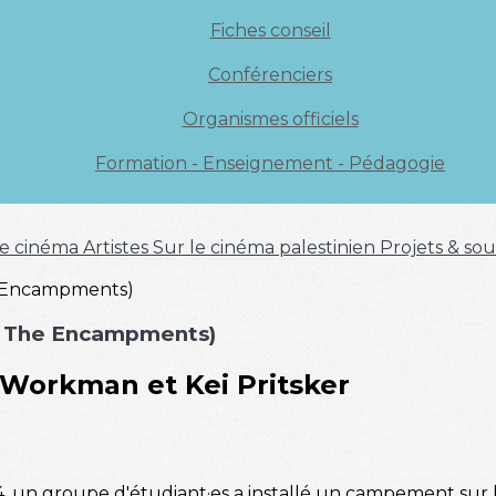
Fiches conseil
Conférenciers
Organismes officiels
Formation - Enseignement - Pédagogie
 de cinéma
Artistes
Sur le cinéma palestinien
Projets & sou
 : The Encampments)
 Workman et Kei Pritsker
4, un groupe d'étudiant·es a installé un campement sur 